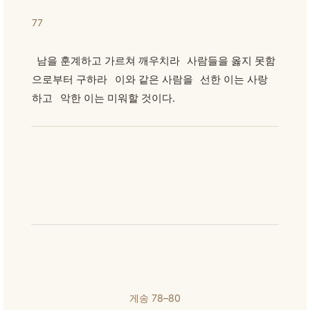
77
남을 훈계하고 가르쳐 깨우치라
사람들을 옳지 못함
으로부터 구하라
이와 같은 사람을
선한 이는 사랑
하고
악한 이는 미워할 것이다.
게송 78–80