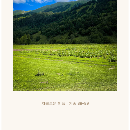
지혜로운 이품 · 게송 88–89