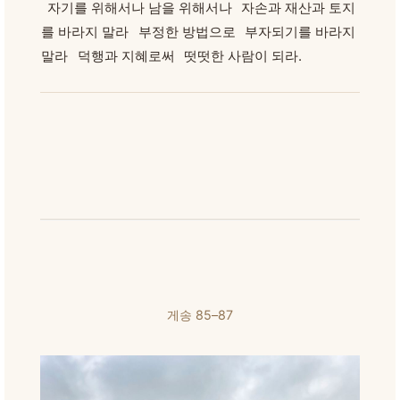
자기를 위해서나 남을 위해서나
자손과 재산과 토지
를 바라지 말라
부정한 방법으로
부자되기를 바라지
말라
덕행과 지혜로써
떳떳한 사람이 되라.
게송 85–87