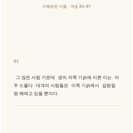
지혜로운 이품 · 게송 85–87
85
그 많은 사람 가운데
생의 저쪽 기슭에 이른 이는
아
주 드물다
대개의 사람들은
이쪽 기슭에서
갈팡질
팡 헤매고 있을 뿐이다.