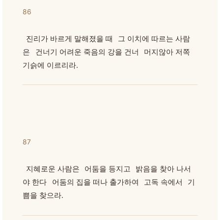
86
진리가 바르게 말해졌을 때
그 이치에 따르는 사람
은
건너기 어려운 죽음의 강을 건너
머지않아 저쪽
기슭에 이르리라.
87
지혜로운 사람은
어둠을 등지고
밝음을 찾아 나서
야 한다
어둠의 집을 떠나 출가하여
고독 속에서
기
쁨을 찾으라.