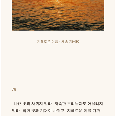
지혜로운 이품 · 게송 78–80
78
나쁜 벗과 사귀지 말라
저속한 무리들과도 어울리지
말라
착한 벗과 기꺼이 사귀고
지혜로운 이를 가까