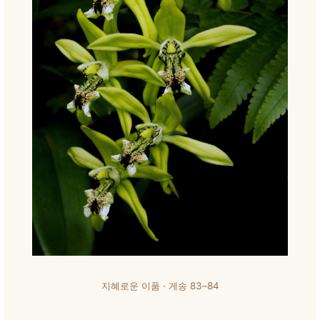
지혜로운 이품 · 게송 83–84