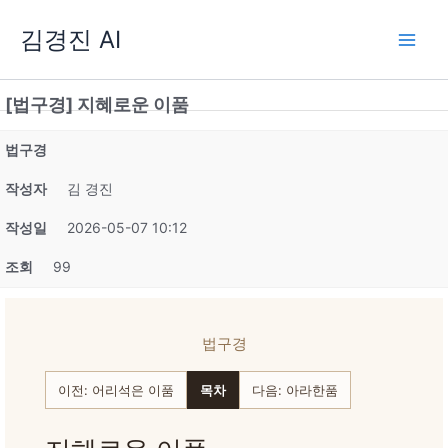
콘
김경진 AI
텐
츠
로
[법구경] 지혜로운 이품
건
너
법구경
뛰
기
작성자
김 경진
작성일
2026-05-07 10:12
조회
99
법구경
이전: 어리석은 이품
목차
다음: 아라한품