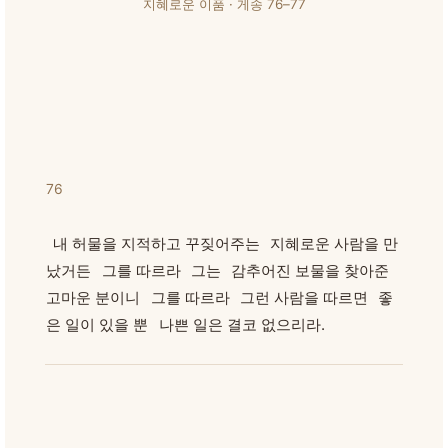
지혜로운 이품 · 게송 76–77
76
내 허물을 지적하고 꾸짖어주는
지혜로운 사람을 만
났거든
그를 따르라
그는
감추어진 보물을 찾아준
고마운 분이니
그를 따르라
그런 사람을 따르면
좋
은 일이 있을 뿐
나쁜 일은 결코 없으리라.