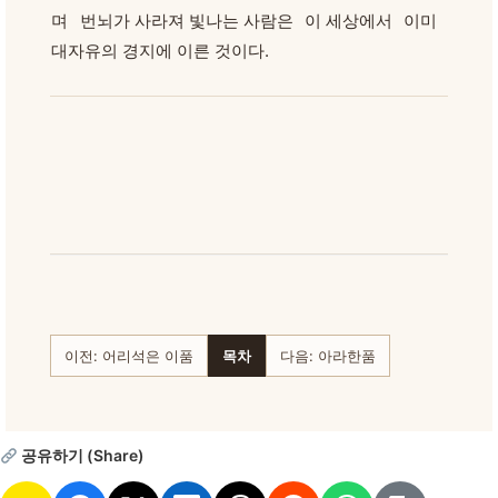
며
번뇌가 사라져 빛나는 사람은
이 세상에서
이미
대자유의 경지에 이른 것이다.
이전: 어리석은 이품
목차
다음: 아라한품
공유하기 (Share)