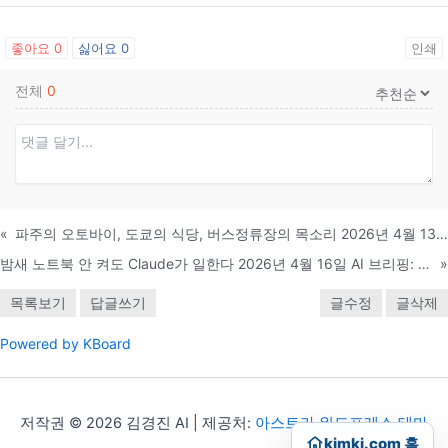
좋아요
0
싫어요
0
인쇄
전체
0
«
파주의 오토바이, 도쿄의 식당, 버스정류장의 목소리 2026년 4월 13일, AI가 개인의 손에 들어온 하루
밤새 노트북 안 켜도 Claude가 일한다 2026년 4월 16일 AI 브리핑: Claude Code 루틴 출시, 중국 챗봇 전쟁, 화웨이 칩 베팅, 바이두의 U턴
»
목록보기
답글쓰기
글수정
글삭제
Powered by KBoard
저작권 © 2026 김경진 AI | 제공처:
아스트라 워드프레스 테마
kimkj.com 홈