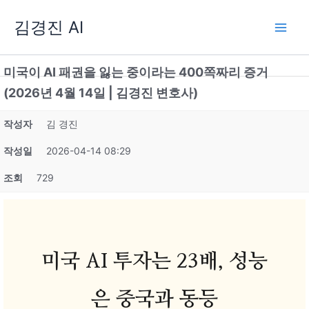
콘
김경진 AI
텐
츠
로
미국이 AI 패권을 잃는 중이라는 400쪽짜리 증거
건
너
(2026년 4월 14일 | 김경진 변호사)
뛰
기
작성자
김 경진
작성일
2026-04-14 08:29
조회
729
미국 AI 투자는 23배, 성능
은 중국과 동등