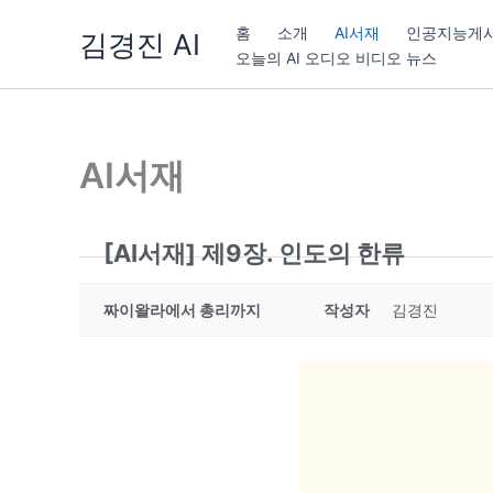
콘
홈
소개
AI서재
인공지능게
김경진 AI
텐
오늘의 AI 오디오 비디오 뉴스
츠
로
건
너
AI서재
뛰
기
[AI서재] 제9장. 인도의 한류
짜이왈라에서 총리까지
작성자
김경진