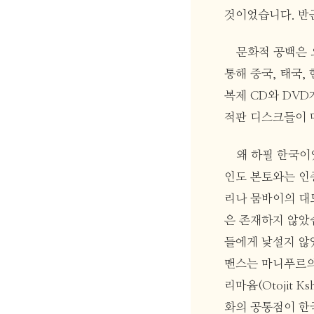
것이었습니다. 반군
문화적 공백은 
통해 중국, 태국,
복제 CD와 DVD
적판 디스크들이 
왜 하필 한국이었을
인도 본토와는 인
리나 뭄바이의 대
은 존재하지 않았
들에게 낯설지 않았
맨스는 마니푸르의
리마윰(Otojit 
화의 공통점이 한