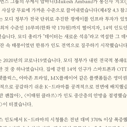
이언스 그룹의 무케시 암바니(Mukesh Ambani)가 통신사 '지오(
 사실상 무료에 가까운 수준으로 끌어내렸습니다(제4장 4.3 참조
는 모디 정부가 전국 단위로 추진한 광케이블 인프라 투자가 있었
최저 수준인 10루피(한화 약 170원)까지 떨어지자, 14억 인
습니다. 모디 총리가 "데이터는 새로운 석유"라고 역설한 그 데
찻잔 속 태풍이었던 한류가 인도 전역으로 질주하기 시작했습니다
2020년의 코로나19였습니다. 모디 정부가 내린 전국적 봉쇄(Lo
 것 중 하나였습니다. 집에 갇힌 14억 인구가 스마트폰과 OT
넷플릭스, 아마존 프라임, MX플레이어 같은 플랫폼들은 영미
서적으로 공감하기 쉬운 K-드라마를 공격적으로 전면에 배치했습
만 괜찮아>, <이태원 클라쓰>가 인도 중산층의 안방을 점령했습니
임>이 터졌습니다.
스 인도에서 K-드라마의 시청률은 전년 대비 370% 이상 폭증