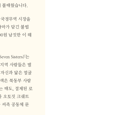
해 불태웠습니다.
) 국경무역 시장을
라마가 담긴 불법
00원 남짓한 이 해
 Sisters)'는
 지역 사람들은 델
 자신과 닮은 얼굴
부색은 북동부 사람
 태도, 절제된 로
자 오토짓 크쉐트
성과 씨족 공동체 문