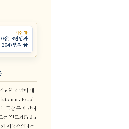
다음 장
10장. 3연임과
2047년의 꿈
증
에 기묘한 적막이 내
nary Peopl
다. 극장 문이 닫히
 '인도화(India
 문화 제국주의라는