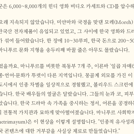
은 6,000~8,000개의 힌디 영화 비디오 카세트와 CD를 압수
오래 지속되지 않았습니다. 미얀마와 국경을 맞댄 모레(Moreh
 한국산 전자제품이 유입되고 있었고, 그 사이에 한국 영화와 드
가 섞여 들어왔습니다. 한 장에 10~30루피, 한국 돈으로 200~5
마니푸르 문화 지형을 송두리째 바꿀 줄은 아무도 몰랐습니다.
까요. 마니푸르를 비롯한 북동부 7개 주, 이른바 '일곱 자매(Seven
종·언어·문화가 뚜렷이 다른 지역입니다. 몽골계 외모를 가진 이
도시에서 인종 차별을 일상적으로 경험했고, 볼리우드 스크린에
습니다. 한국 배우들의 얼굴은 달랐습니다. 그들의 눈과 코, 피
습니다. 한국 드라마 속 가족을 중시하는 정서, 어른을 공경하는
 전통적 가치관과 묘하게 맞아떨어졌습니다. 마니푸르 사회학
Kshetrimayum)은 이 현상을 이렇게 설명합니다. "인종적 유사
국 콘텐츠에 대한 거부감을 사실상 제로로 만들었습니다."