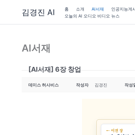
콘
홈
소개
AI서재
인공지능게
김경진 AI
텐
오늘의 AI 오디오 비디오 뉴스
츠
로
건
너
AI서재
뛰
기
[AI서재] 6장 창업
데미스 허사비스
작성자
김경진
작성
← 이전 장