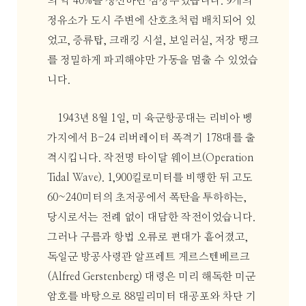
의 약 40%를 생산하던 심장부였습니다. 9개의
정유소가 도시 주변에 산호초처럼 배치되어 있
었고, 증류탑, 크래킹 시설, 보일러실, 저장 탱크
를 정밀하게 파괴해야만 가동을 멈출 수 있었습
니다.
1943년 8월 1일, 미 육군항공대는 리비아 벵
가지에서 B-24 리버레이터 폭격기 178대를 출
격시킵니다. 작전명 타이달 웨이브(Operation
Tidal Wave). 1,900킬로미터를 비행한 뒤 고도
60~240미터의 초저공에서 폭탄을 투하하는,
당시로서는 전례 없이 대담한 작전이었습니다.
그러나 구름과 항법 오류로 편대가 흩어졌고,
독일군 방공사령관 알프레트 게르스텐베르크
(Alfred Gerstenberg) 대령은 미리 해독한 미군
암호를 바탕으로 88밀리미터 대공포와 차단 기