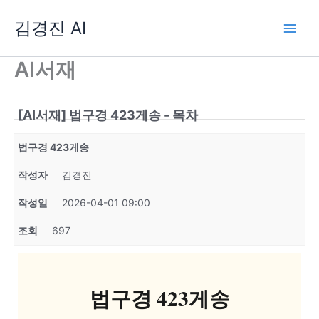
콘
김경진 AI
텐
츠
로
AI서재
건
너
뛰
[AI서재] 법구경 423게송 - 목차
기
법구경 423게송
작성자
김경진
작성일
2026-04-01 09:00
조회
697
법구경 423게송