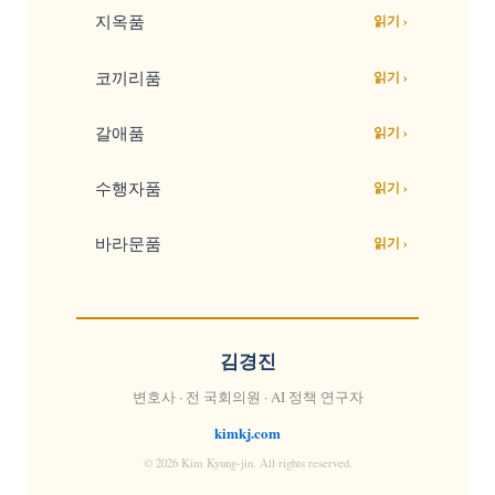
지옥품
읽기 ›
코끼리품
읽기 ›
갈애품
읽기 ›
수행자품
읽기 ›
바라문품
읽기 ›
김경진
변호사 · 전 국회의원 · AI 정책 연구자
kimkj.com
© 2026 Kim Kyung-jin. All rights reserved.