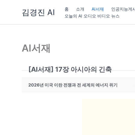
콘
홈
소개
AI서재
인공지능게
김경진 AI
텐
오늘의 AI 오디오 비디오 뉴스
츠
로
건
너
AI서재
뛰
기
[AI서재] 17장 아시아의 긴축
2026년 미국 이란 전쟁과 전 세계의 에너지 위기