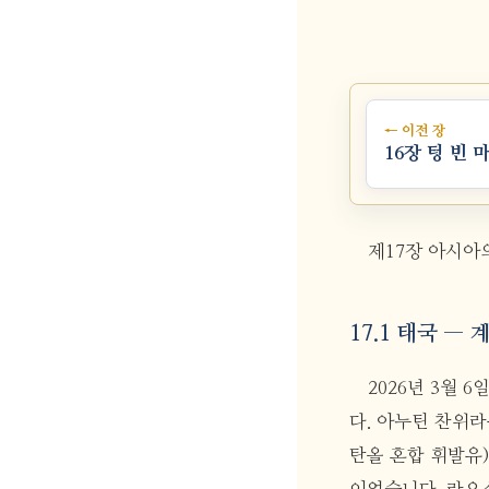
← 이전 장
16장 텅 빈 
제17장 아시아
17.1 태국 —
2026년 3월 6일
다. 아누틴 찬위라쿤(
탄올 혼합 휘발유)