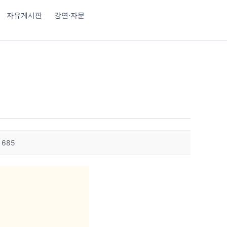
자유게시판
강연·자문
685