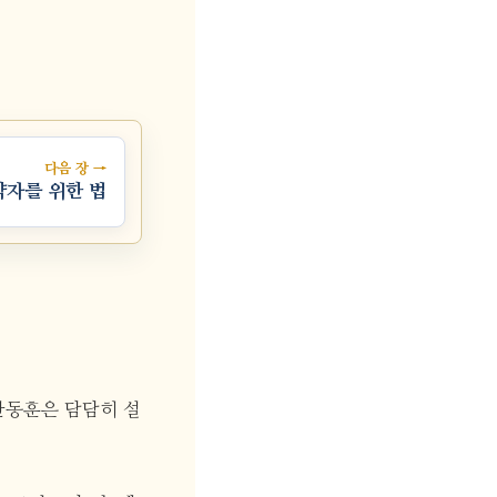
다음 장 →
약자를 위한 법
한동훈은 담담히 설