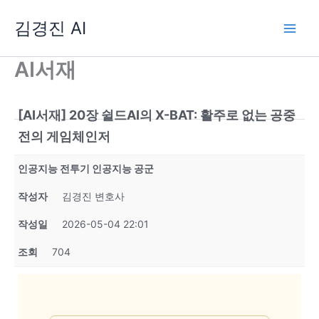
콘
김경진 AI
텐
츠
로
AI서재
건
너
뛰
[AI서재] 20장 쉴드AI의 X-BAT: 활주로 없는 공중
기
전의 게임체인저
인공지능 전투기 인공지능 공군
작성자
김경진 변호사
작성일
2026-05-04 22:01
조회
704