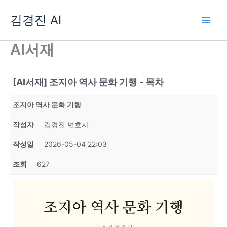
콘
김경진 AI
텐
츠
로
AI서재
건
너
뛰
[AI서재] 조지아 역사 문화 기행 - 목차
기
조지아 역사 문화 기행
작성자
김경진 변호사
작성일
2026-05-04 22:03
조회
627
조지아 역사 문화 기행