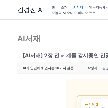
콘
홈
소개
AI서재
인공지능게
김경진 AI
텐
오늘의 AI 오디오 비디오 뉴스
츠
로
건
너
AI서재
뛰
기
[AI서재] 2장 전 세계를 감시중인 
AI가 인간에게 던지는 10가지 질문
작성자
김
← 이전 장