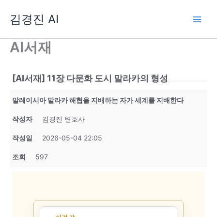
콘
김경진 AI
텐
츠
로
AI서재
건
너
뛰
[AI서재] 11장 다문화 도시 말라카의 형성
기
말레이시아 말라카 해협을 지배하는 자가 세계를 지배한다
작성자
김경진 변호사
작성일
2026-05-04 22:05
조회
597