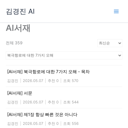
콘
김경진 AI
텐
츠
로
AI서재
건
너
전체 359
뛰
기
[AI서재] 북극항로에 대한 7가지 오해 - 목차
김경진
|
2026.05.07
|
추천 0
|
조회 570
[AI서재] 서문
김경진
|
2026.05.07
|
추천 0
|
조회 544
[AI서재] 제1장 항상 빠른 것은 아니다
김경진
|
2026.05.07
|
추천 0
|
조회 556