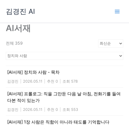
콘
김경진 AI
텐
츠
로
AI서재
건
너
전체 359
뛰
기
[AI서재] 정치와 사람 - 목차
김경진
|
2026.05.11
|
추천 0
|
조회 578
[AI서재] 프롤로그: 직을 그만둔 다음 날 아침, 전화기를 들여
다본 적이 있는가
김경진
|
2026.05.11
|
추천 0
|
조회 553
[AI서재] 1장 사람은 직함이 아니라 태도를 기억합니다