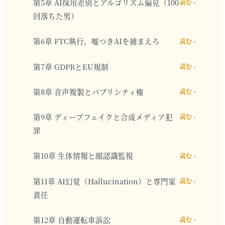
第5章 AI採用差別とアルゴリズム偏見（100
読む ›
回落ちた男）
第6章 FTC執行、嘘つきAIを捕まえろ
読む ›
第7章 GDPRとEU規制
読む ›
第8章 音声複製とパブリシティ権
読む ›
第9章 ディープフェイクと合成メディア犯
読む ›
罪
第10章 生体情報と顔認識監視
読む ›
第11章 AI幻覚（Hallucination）と専門家
読む ›
責任
第12章 自動運転車訴訟
読む ›