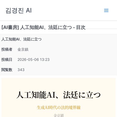
内
김경진 AI
容
を
ス
[AI書房] 人工知能AI、法廷に立つ - 目次
キ
ッ
人工知能AI、法廷に立つ
プ
投稿者
金京鎮
投稿日
2026-05-06 13:23
閲覧数
343
人工知能AI、法廷に立つ
生成AI時代の法的境界線
金京鎮