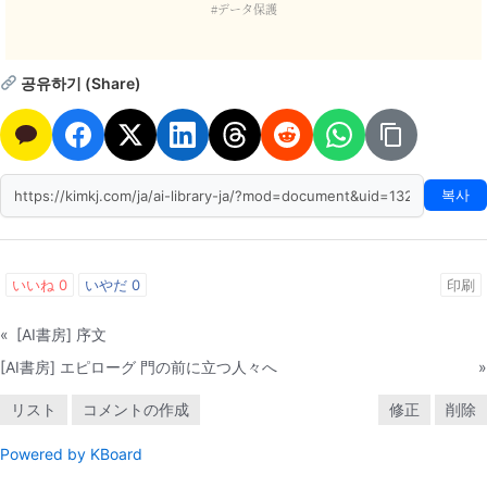
#データ保護
공유하기 (Share)
복사
いいね
0
いやだ
0
印刷
«
[AI書房] 序文
[AI書房] エピローグ 門の前に立つ人々へ
»
リスト
コメントの作成
修正
削除
Powered by KBoard