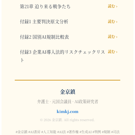
第21章 迫り来る戦争たち
読む ›
付録1 主要判決原文分析
読む ›
付録2 国別AI規制比較表
読む ›
付録3 企業AI導入法的リスクチェックリス
読む ›
ト
金京鎮
弁護士 · 元国会議員 · AI政策研究者
kimkj.com
© 2026 金京鎮. All rights reserved.
#金京鎮 #AI書房 #人工知能 #AI法 #著作権 #生成AI #判例 #規制 #司法