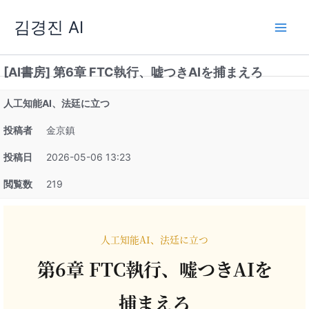
内
김경진 AI
容
を
ス
[AI書房] 第6章 FTC執行、嘘つきAIを捕まえろ
キ
ッ
人工知能AI、法廷に立つ
プ
投稿者
金京鎮
投稿日
2026-05-06 13:23
閲覧数
219
人工知能AI、法廷に立つ
第6章 FTC執行、嘘つきAIを
捕まえろ