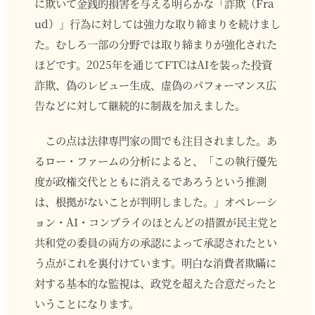
に欺いて金銭的損害を与える明らかな「詐欺（Fra
ud）」行為に対しては強力な取り締まりを続けまし
た。むしろ一部の分野では取り締まりが強化された
ほどです。2025年を通じてFTCはAIを装った投資
詐欺、偽のレビュー生成、虚偽のパフォーマンス広
告などに対して継続的に制裁を加えました。
この点は法律専門家の間でも注目されました。あ
るロー・ファームの分析によると、「この執行優先
度が政権交代とともに消えるであろうという推測
は、根拠がないことが判明しました。」オペレーシ
ョン・AI・コンプライのほとんどの措置が民主党と
共和党の委員の両方の承認によって承認されたとい
う点がこれを裏付けています。明白な消費者欺瞞に
対する基本的な監視は、政党を超えた合意だったと
いうことになります。