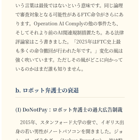
いう言葉は最後ではないという意味です。同じ論理
で審査対象となる可能性があるFTC命令がさらにあ
ります。Operation AI Complyの他の事件たち、
そしてそれより前のAI関連規制措置たち。ある法律
評論家はこう書きました。「2025年はFTC史上最
も多くの命令撤回が行われた年です。」変化の風は
強く吹いています。ただしその風がどこに向かって
いるのかはまだ誰も知りません。
b. ロボット弁護士の衰退
(1) DoNotPay：ロボット弁護士の過大広告制裁
2015年、スタンフォード大学の寮で、イギリス出
身の若い男性がノートパソコンを開きました。ジョ
シュア・ブラウダー（Joshua Browder）。彼は駐