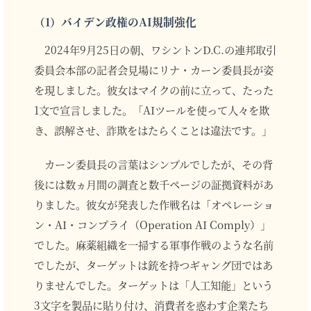
（1）バイデン政権のAI規制強化
2024年9月25日の朝、ワシントンD.C.の連邦取引
委員会本部の記者会見場にリナ・カーン委員長が姿
を現しました。彼女はマイクの前に立って、たった
1文で宣言しました。「AIツールを使って人々を欺
き、誤解させ、詐欺をはたらくことは違法です。」
カーン委員長の言葉はシンプルでしたが、その背
後には数ヵ月間の調査と数千ページの証拠資料があ
りました。彼女が発表した作戦名は「オペレーショ
ン・AI・コンプライ（Operation AI Comply）」
でした。麻薬組織を一掃する軍事作戦のような名前
でしたが、ターゲットは銃を持つギャング団ではあ
りませんでした。ターゲットは「人工知能」という
3文字を製品に貼り付け、消費者を惑わす企業たち