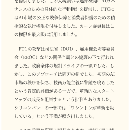
を提供しました。この大統領令は連邦機関にAIガバ
ナンスのための具体的な行動指針を提供し、FTCに
はAI市場の公正な競争保障と消費者保護のための積
極的な執行権限を付与しました。カーン委員長はこ
の権限を最大限に活用しました。
FTCの攻撃は司法省（DOJ）、雇用機会均等委員
会（EEOC）などの関係当局との協調の下で行われ
ました。政府全体の規制ドライブの一環でした。し
かし、このアプローチは両刃の剣でした。初期のAI
市場の秩序を保ち、技術万能主義に警鐘を鳴らした
という肯定的評価がある一方で、革新的なスタート
アップの成長を阻害するという批判もありました。
シリコンバレーの一部では「ワシントンが革新を殺
している」という不満が噴き出しました。