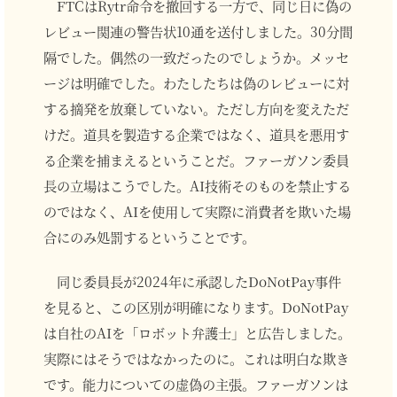
FTCはRytr命令を撤回する一方で、同じ日に偽の
レビュー関連の警告状10通を送付しました。30分間
隔でした。偶然の一致だったのでしょうか。メッセ
ージは明確でした。わたしたちは偽のレビューに対
する摘発を放棄していない。ただし方向を変えただ
けだ。道具を製造する企業ではなく、道具を悪用す
る企業を捕まえるということだ。ファーガソン委員
長の立場はこうでした。AI技術そのものを禁止する
のではなく、AIを使用して実際に消費者を欺いた場
合にのみ処罰するということです。
同じ委員長が2024年に承認したDoNotPay事件
を見ると、この区別が明確になります。DoNotPay
は自社のAIを「ロボット弁護士」と広告しました。
実際にはそうではなかったのに。これは明白な欺き
です。能力についての虚偽の主張。ファーガソンは