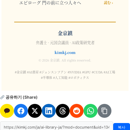
エピローグ 門の前に立つ人々へ
読む ›
金京鎮
弁護士 · 元国会議員 · AI政策研究者
kimkj.com
© 2026 金京鎮. All rights reserved.
#金京鎮 #AI書房 #ジェンスンフアン #NVIDIA #GPU #CUDA #AI工場
#半導体 #人工知能 #ロボティクス
공유하기 (Share)
복사