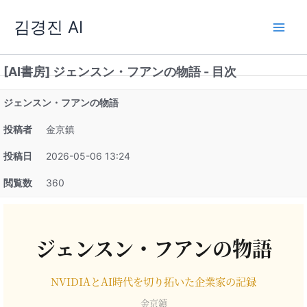
内
김경진 AI
容
を
ス
[AI書房] ジェンスン・フアンの物語 - 目次
キ
ッ
ジェンスン・フアンの物語
プ
投稿者
金京鎮
投稿日
2026-05-06 13:24
閲覧数
360
ジェンスン・フアンの物語
NVIDIAとAI時代を切り拓いた企業家の記録
金京鎮