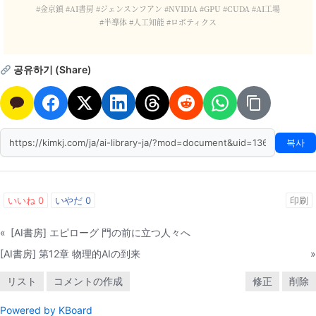
#金京鎮 #AI書房 #ジェンスンフアン #NVIDIA #GPU #CUDA #AI工場
#半導体 #人工知能 #ロボティクス
공유하기 (Share)
복사
いいね
0
いやだ
0
印刷
«
[AI書房] エピローグ 門の前に立つ人々へ
[AI書房] 第12章 物理的AIの到来
»
リスト
コメントの作成
修正
削除
Powered by KBoard