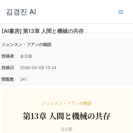
内
김경진 AI
容
を
ス
[AI書房] 第13章 人間と機械の共存
キ
ッ
ジェンスン・フアンの物語
プ
投稿者
金京鎮
投稿日
2026-05-06 13:24
閲覧数
241
ジェンスン・フアンの物語
第13章 人間と機械の共存
金京鎮