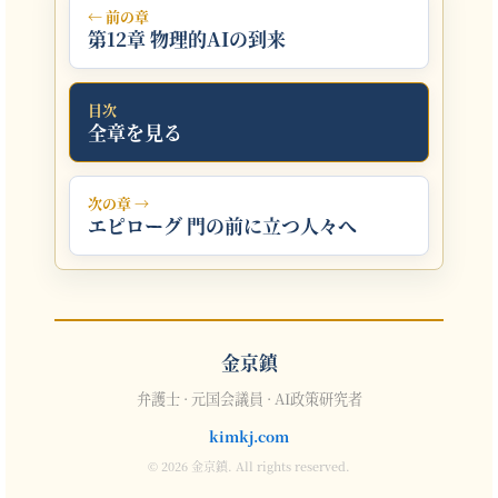
← 前の章
第12章 物理的AIの到来
目次
全章を見る
次の章 →
エピローグ 門の前に立つ人々へ
金京鎮
弁護士 · 元国会議員 · AI政策研究者
kimkj.com
© 2026 金京鎮. All rights reserved.