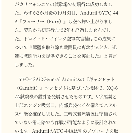
がカリフォルニアの試験場で初飛行に成功しまし
た。わずか2か月後の10月31日、AndurilのYFQ-44
A『フューリー（Fury）』も空へ舞い上がりまし
た。契約から初飛行まで2年も経過しませんでし
た。トロイ・E・マインク空軍次官補はこの成果に
ついて『障壁を取り除き戦闘員に専念するとき、迅
速に戦闘能力を提供できることを実証した』と宣言
しました。
YFQ-42AはGeneral Atomicsの『ギャンビット
（Gambit）』コンセプトに基づいた機体で、XQ-6
7A試験機の設計を発展させたものです。V字尾翼と
上部エンジン吸気口、内部兵装ベイを備えてステル
ス性能を確保しました。三輪式着陸装置は準備され
ていない滑走路でも作戦が可能なように設計されて
います。AndurilのYFQ-44Aは別のアプローチを取