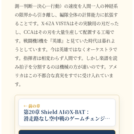
測―判断―決心―行動）の速度を人間一人の神経系
の限界から引き離し、編隊全体の計算能力に拡張す
ることです。X-62A VISTAはその実験用の刃だった
し、CCAはその刃を大量生産して配置する工場で
す。戦闘機1機を『英雄』と見ていた時代は暮れよ
うとしています。今は英雄ではなくオーケストラで
す。指揮者は相変わらず人間です。しかし楽譜を読
み拍子を分割するのは機械の方が速いのです。アメ
リカはこの不都合な真実をすでに受け入れていま
す。
← 前の章
第20章 Shield AIのX-BAT：
滑走路なし空中戦のゲームチェンジャ
ー