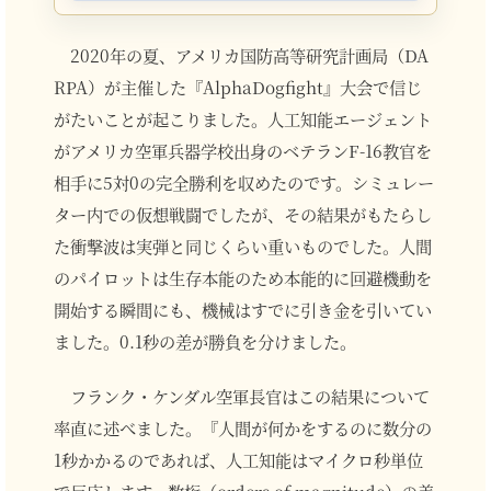
2020年の夏、アメリカ国防高等研究計画局（DA
RPA）が主催した『AlphaDogfight』大会で信じ
がたいことが起こりました。人工知能エージェント
がアメリカ空軍兵器学校出身のベテランF-16教官を
相手に5対0の完全勝利を収めたのです。シミュレー
ター内での仮想戦闘でしたが、その結果がもたらし
た衝撃波は実弾と同じくらい重いものでした。人間
のパイロットは生存本能のため本能的に回避機動を
開始する瞬間にも、機械はすでに引き金を引いてい
ました。0.1秒の差が勝負を分けました。
フランク・ケンダル空軍長官はこの結果について
率直に述べました。『人間が何かをするのに数分の
1秒かかるのであれば、人工知能はマイクロ秒単位
で反応します。数桁（orders of magnitude）の差