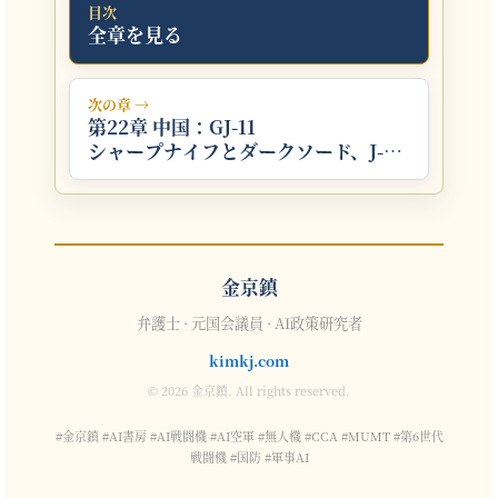
目次
全章を見る
次の章 →
第22章 中国：GJ-11
シャープナイフとダークソード、J-
20編隊作戦
金京鎮
弁護士 · 元国会議員 · AI政策研究者
kimkj.com
© 2026 金京鎮. All rights reserved.
#金京鎮 #AI書房 #AI戦闘機 #AI空軍 #無人機 #CCA #MUMT #第6世代
戦闘機 #国防 #軍事AI