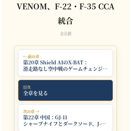
VENOM、F-22・F-35 CCA
統合
金京鎮
← 前の章
第20章 Shield AIのX-BAT：
滑走路なし空中戦のゲームチェンジャ
ー
目次
全章を見る
次の章 →
第22章 中国：GJ-11
シャープナイフとダークソード、J-
20編隊作戦