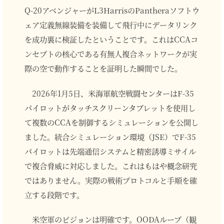
Q-20アベンジャーがL3HarrisのPantheraソフトウ
ェア定義無線装備を装備して飛行中にデータリンク
を成功裏に検証したということです。これはCCAコ
ンセプトの核心である有無人複合ネットワークが実
際の空で動作することを証明した瞬間でした。
2026年1月5日、米海軍航空戦闘センターはF-35
パイロットがタッチスクリーンタブレットを使用し
て複数のCCAを制御するシミュレーションを公開し
ました。統合シミュレーション環境（JSE）でF-35
パイロットは先端通信システムと精密誘導ミサイル
で複合脅威に対応しました。これはもはや概念研究
ではありません。実際の戦術プロトコルと手順を確
立する段階です。
米空軍のビジョンは明確です。OODAループ（観