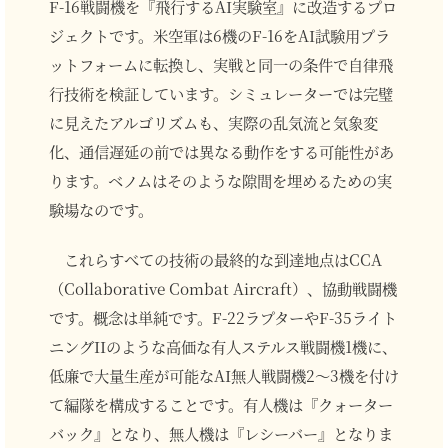
F-16戦闘機を『飛行するAI実験室』に改造するプロ
ジェクトです。米空軍は6機のF-16をAI試験用プラ
ットフォームに転換し、実戦と同一の条件で自律飛
行技術を検証しています。シミュレーターでは完璧
に見えたアルゴリズムも、実際の乱気流と気象変
化、通信遅延の前では異なる動作をする可能性があ
ります。ベノムはそのような隙間を埋めるための実
験場なのです。
これらすべての技術の最終的な到達地点はCCA
（Collaborative Combat Aircraft）、協動戦闘機
です。概念は単純です。F-22ラプターやF-35ライト
ニングIIのような高価な有人ステルス戦闘機1機に、
低廉で大量生産が可能なAI無人戦闘機2～3機を付け
て編隊を構成することです。有人機は『クォーター
バック』となり、無人機は『レシーバー』となりま