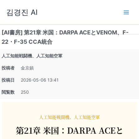
内
김경진 AI
容
を
ス
[AI書房] 第21章 米国：DARPA ACEとVENOM、F-
キ
ッ
22・F-35 CCA統合
プ
人工知能戦闘機、人工知能空軍
投稿者
金京鎮
投稿日
2026-05-06 13:41
閲覧数
250
人工知能戦闘機、人工知能空軍
第21章 米国：DARPA ACEと