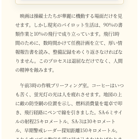
映画は操縦士たちが華麗に機動する場面だけを見
せます。しかし現実のパイロット生活は、90%の書
類作業と10%の飛行で成り立っています。飛行1時
間のために、数時間かけて任務計画を立て、厚い情
報報告書を読み、整備記録をめくり返さなければな
りません。このプロセスは退屈なだけでなく、人間
の精神を蝕みます。
午前3時の作戦ブリーフィング室。コーヒーはいつ
も苦く、蛍光灯の光は人を疲れさせます。地図の上
に敵の防空網の位置を示し、燃料消費量を電卓で叩
き、飛行経路にペンで線を引きました。SA-6ミサイ
ルの射程25キロメートル、SA-3は30キロメート
ル、早期警戒レーダー探知距離150キロメートル。
これらすべての数字を頭に詰め込まなければなりま