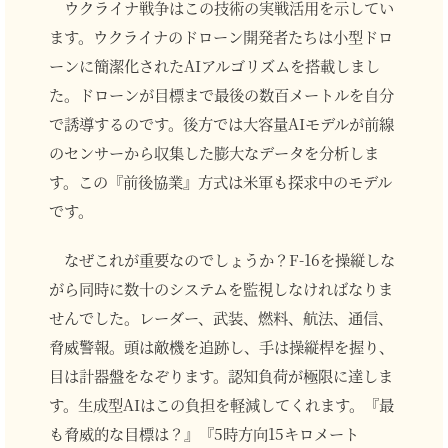
ウクライナ戦争はこの技術の実戦活用を示してい
ます。ウクライナのドローン開発者たちは小型ドロ
ーンに簡潔化されたAIアルゴリズムを搭載しまし
た。ドローンが目標まで最後の数百メートルを自分
で誘導するのです。後方では大容量AIモデルが前線
のセンサーから収集した膨大なデータを分析しま
す。この『前後協業』方式は米軍も探求中のモデル
です。
なぜこれが重要なのでしょうか？F-16を操縦しな
がら同時に数十のシステムを監視しなければなりま
せんでした。レーダー、武装、燃料、航法、通信、
脅威警報。頭は敵機を追跡し、手は操縦桿を握り、
目は計器盤をなぞります。認知負荷が極限に達しま
す。生成型AIはこの負担を軽減してくれます。『最
も脅威的な目標は？』『5時方向15キロメート