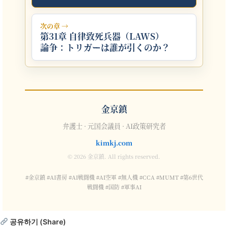
次の章 →
第31章 自律致死兵器（LAWS）
論争：トリガーは誰が引くのか？
金京鎮
弁護士 · 元国会議員 · AI政策研究者
kimkj.com
© 2026 金京鎮. All rights reserved.
#金京鎮 #AI書房 #AI戦闘機 #AI空軍 #無人機 #CCA #MUMT #第6世代
戦闘機 #国防 #軍事AI
공유하기 (Share)