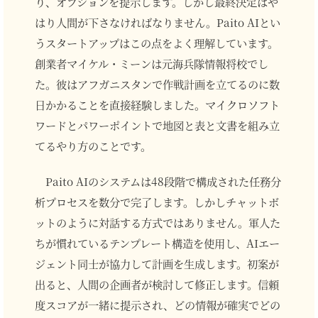
り、オプションを提示します。しかし最終決定はや
はり人間が下さなければなりません。Paito AIとい
うスタートアップはこの点をよく理解しています。
創業者マイケル・ミーンは元海兵隊情報将校でし
た。彼はアフガニスタンで作戦計画を立てるのに数
日かかることを直接経験しました。マイクロソフト
ワードとパワーポイントで地図と表と文書を組み立
てるやり方のことです。
Paito AIのシステムは48段階で構成された任務分
析プロセスを数分で完了します。しかしチャットボ
ットのように対話する方式ではありません。軍人た
ちが慣れているテンプレート構造を使用し、AIエー
ジェント同士が協力して計画を生成します。初案が
出ると、人間の企画者が検討して修正します。信頼
度スコアが一緒に提示され、どの情報が確実でどの