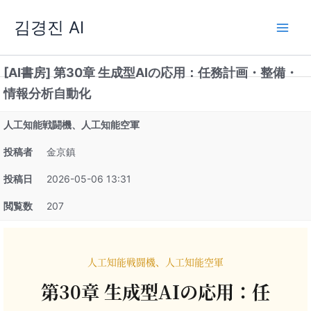
内
김경진 AI
容
を
ス
[AI書房] 第30章 生成型AIの応用：任務計画・整備・
キ
ッ
情報分析自動化
プ
人工知能戦闘機、人工知能空軍
投稿者
金京鎮
投稿日
2026-05-06 13:31
閲覧数
207
人工知能戦闘機、人工知能空軍
第30章 生成型AIの応用：任