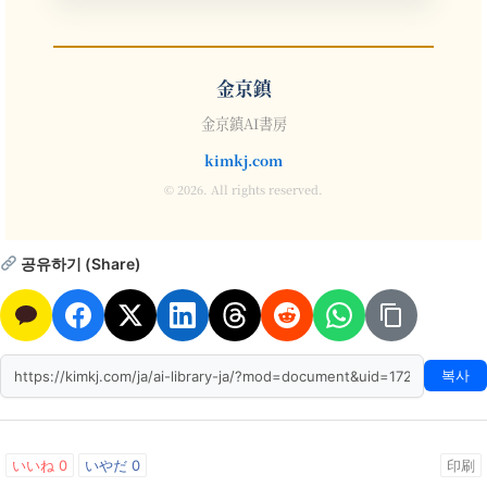
金京鎮
金京鎮AI書房
kimkj.com
© 2026. All rights reserved.
공유하기 (Share)
복사
いいね
0
いやだ
0
印刷