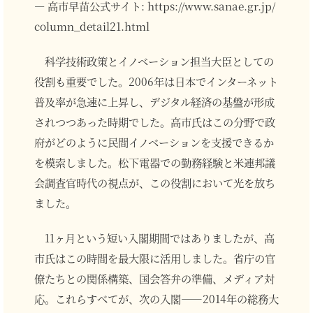
― 高市早苗公式サイト: https://www.sanae.gr.jp/
column_detail21.html
科学技術政策とイノベーション担当大臣としての
役割も重要でした。2006年は日本でインターネット
普及率が急速に上昇し、デジタル経済の基盤が形成
されつつあった時期でした。高市氏はこの分野で政
府がどのように民間イノベーションを支援できるか
を模索しました。松下電器での勤務経験と米連邦議
会調査官時代の視点が、この役割において光を放ち
ました。
11ヶ月という短い入閣期間ではありましたが、高
市氏はこの時間を最大限に活用しました。省庁の官
僚たちとの関係構築、国会答弁の準備、メディア対
応。これらすべてが、次の入閣――2014年の総務大