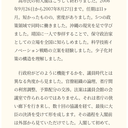
高市氏の初入閣はこうして終わりました。2006
年9月26日から2007年8月27日まで。任期は11ヶ
月。短かったものの、密度がありました。5つの政
策領域で同時に働きました。沖縄の現実を足で学び
ました。靖国に一人で参拝することで、保守政治家
としての立場を全国に知らしめました。科学技術イ
ノベーション戦略の立案を経験しました。少子化対
策の構造を理解しました。
行政府がどのように機能するかを、議員時代とは
異なる角度から見ました。官僚組織の論理、省庁間
の利害調整、予算配分の交渉。法案は議員会館の会
議室で作られるのではありません。それは省庁の狭
い廊下を行き来し、数十回の協議を経て、最後に大
臣の決済を受けて形を成します。その過程を入閣前
は外部から見ていただけでした。入閣して初めて、