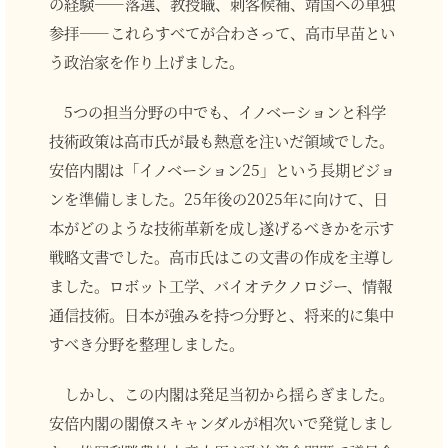
の経験――落選、教授職、刺客候補、靖国への単独
参拝――これらすべてが合わさって、高市早苗とい
う政治家を作り上げました。
5つの担当分野の中でも、イノベーションと科学
技術政策は高市氏が最も熱意を注いだ領域でした。
安倍内閣は「イノベーション25」という長期ビジョ
ンを準備しました。25年後の2025年に向けて、日
本がどのような技術革新を成し遂げるべきかを示す
戦略文書でした。高市氏はこの文書の作成を主導し
ました。ロボット工学、バイオテクノロジー、情報
通信技術。日本が強みを持つ分野と、将来的に集中
すべき分野を整理しました。
しかし、この内閣は発足当初から揺らぎました。
安倍内閣の閣僚スキャンダルが相次いで発覚しまし