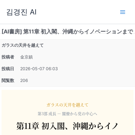
内
김경진 AI
容
を
ス
[AI書房] 第11章 初入閣、沖縄からイノベーションまで
キ
ッ
ガラスの天井を越えて
プ
投稿者
金京鎮
投稿日
2026-05-07 06:03
閲覧数
206
ガラスの天井を越えて
第3部 成長 ― 閣僚から党の中心へ
第11章 初入閣、沖縄からイノ