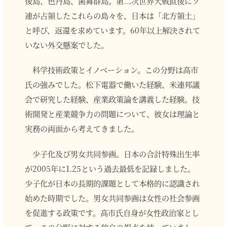
後島、色丹島、歯舞群島。第二次世界大戦直後にソ
連が占領したこれらの島々を、日本は「北方領土」
と呼び、返還を求めています。60年以上解決されて
いない外交懸案でした。
科学技術政策とイノベーション。この分野は高市
氏の強みでした。松下電器で働いた経験、米連邦議
会で研究した経験、産業政策論を講義した経験。技
術開発と産業競争力の問題について、彼女は理論と
実務の両面から考えてきました。
少子化及び男女共同参画。日本の合計特殊出生率
が2005年に1.25という過去最低を記録しました。
少子化が日本の長期的課題として本格的に認識され
始めた時期でした。男女共同参画は女性の社会参画
を促進する政策です。高市氏自身が女性政治家とし
て、この分野に対する独自の視点を持っていまし