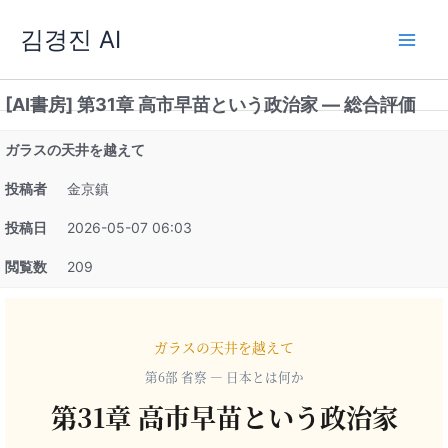
内
김경진 AI
容
を
ス
[AI書房] 第31章 高市早苗という政治家 — 総合評価
キ
ッ
ガラスの天井を越えて
プ
投稿者
金京鎮
投稿日
2026-05-07 06:03
閲覧数
209
ガラスの天井を越えて
第6部 省察 — 日本とは何か
第31章 高市早苗という政治家