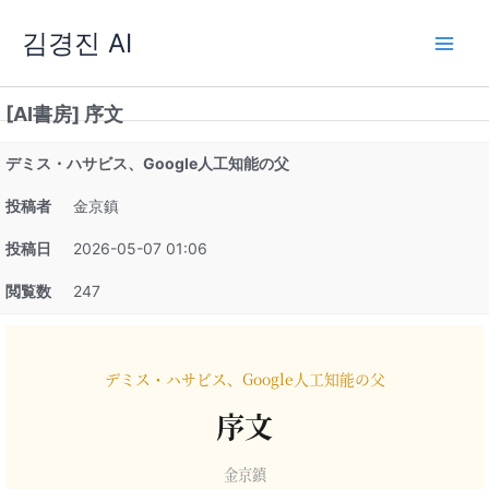
内
김경진 AI
容
を
ス
[AI書房] 序文
キ
ッ
デミス・ハサビス、Google人工知能の父
プ
投稿者
金京鎮
投稿日
2026-05-07 01:06
閲覧数
247
デミス・ハサビス、Google人工知能の父
序文
金京鎮