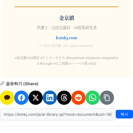
金京鎮
弁護士 · 元国会議員 · AI政策研究者
kimkj.com
© 2026 金京鎮. All rights reserved.
#金京鎮 #AI書房 #デミスハサビス #DeepMind #AlphaGo #AlphaFol
d #Google #人工知能 #ノーベル賞 #AGI
공유하기 (Share)
복사