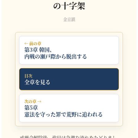
の十字架
金京鎮
← 前の章
第3章 韓国、
内戦の瀬戸際から脱出する
目次
全章を見る
次の章 →
第5章
憲法を守った罪で荒野に追われる
戒厳令解除後、政局は急激な流れをたどりまし