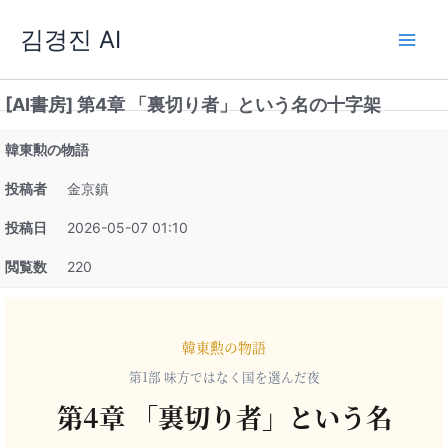
内
김경진 AI
容
を
ス
[AI書房] 第4章 「裏切り者」という名の十字架
キ
ッ
韓東勲の物語
プ
投稿者
金京鎮
投稿日
2026-05-07 01:10
閲覧数
220
韓東勲の物語
第1部 味方ではなく国を選んだ夜
第4章 「裏切り者」という名