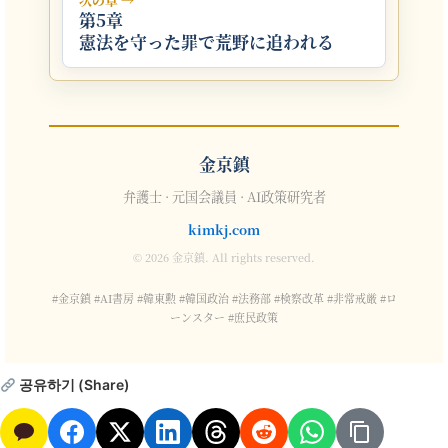
第5章
憲法を守った罪で荒野に追われる
金京鎮
弁護士 · 元国会議員 · AI政策研究者
kimkj.com
© 2026 金京鎮. All rights reserved.
#金京鎮 #AI書房 #韓東勲 #韓国政治 #法務部 #検察改革 #非常戒厳 #ロ
ーンスター #庶民政策
공유하기 (Share)