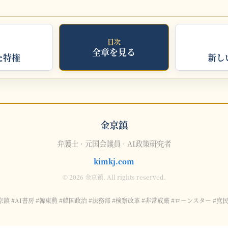
目次
全章を見る
た特権
新し
金京鎮
弁護士 · 元国会議員 · AI政策研究者
kimkj.com
© 2026 金京鎮. All rights reserved.
京鎮 #AI書房 #韓東勲 #韓国政治 #法務部 #検察改革 #非常戒厳 #ローンスター #庶