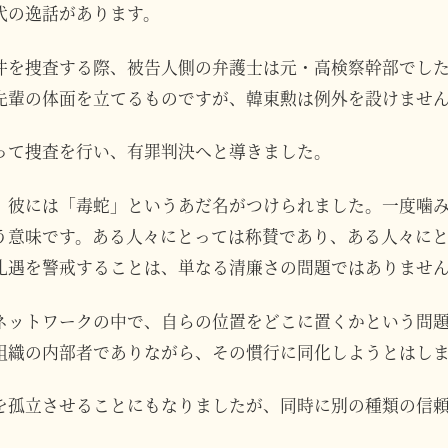
代の逸話があります。
件を捜査する際、被告人側の弁護士は元・高検察幹部でし
先輩の体面を立てるものですが、韓東勲は例外を設けませ
って捜査を行い、有罪判決へと導きました。
、彼には「毒蛇」というあだ名がつけられました。一度噛
う意味です。ある人々にとっては称賛であり、ある人々に
礼遇を警戒することは、単なる清廉さの問題ではありませ
ネットワークの中で、自らの位置をどこに置くかという問
組織の内部者でありながら、その慣行に同化しようとはし
を孤立させることにもなりましたが、同時に別の種類の信
。