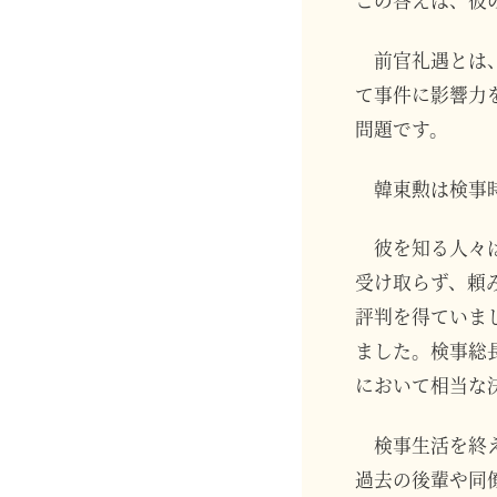
この答えは、彼
前官礼遇とは
て事件に影響力
問題です。
韓東勲は検事
彼を知る人々
受け取らず、頼
評判を得ていま
ました。検事総
において相当な
検事生活を終
過去の後輩や同