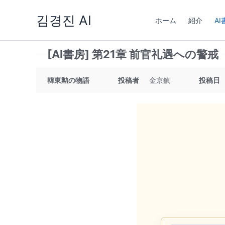
内
김경진 AI
容
ホーム
紹介
AI
を
ス
[AI書房] 第21章 前官礼遇への警戒
キ
ッ
韓東勲の物語
投稿者
金京鎮
投稿日
プ