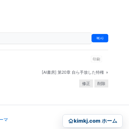
복사
印刷
[AI書房] 第20章 自ら手放した特権
»
修正
削除
テーマ
kimkj.com ホーム