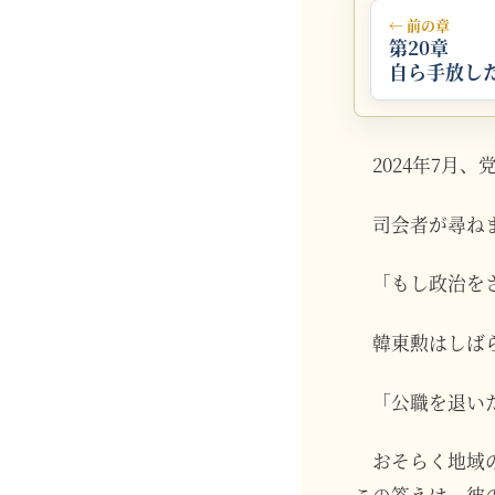
← 前の章
第20章
自ら手放し
2024年7月
司会者が尋ね
「もし政治を
韓東勲はしば
「公職を退い
おそらく地域