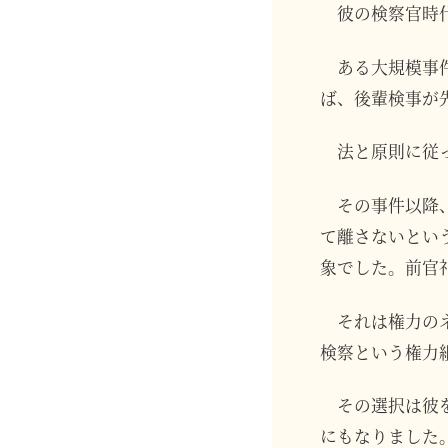
彼の検察官時
ある大規模事
ば、後輩検事が
法と原則に従
その事件以降
て離さないとい
象でした。前官
それは権力の
検察という権力
その選択は彼
にもなりました