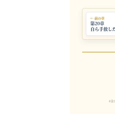
← 前の章
第20章
自ら手放し
#金