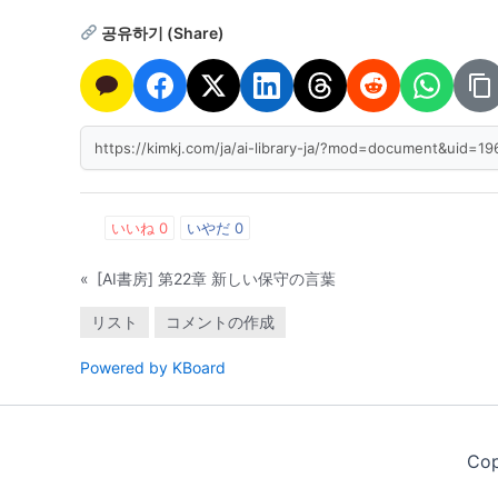
공유하기 (Share)
いいね
0
いやだ
0
«
[AI書房] 第22章 新しい保守の言葉
リスト
コメントの作成
Powered by KBoard
Cop