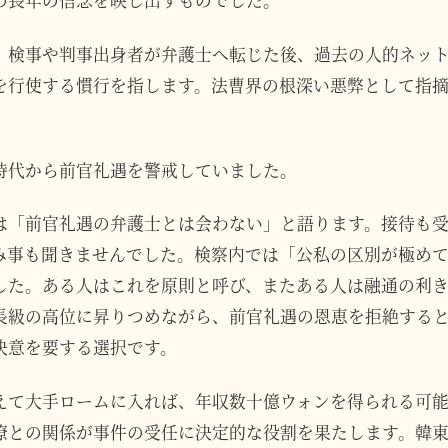
の長年の信念を映し出すものでした。
、検事や判事出身者が弁護士へ転じた後、過去の人的ネッ
を行使する慣行を指します。法曹界の根深い悪弊として指
時代から前官礼遇を警戒していました。
は「前官礼遇の弁護士とは会わない」と語ります。接待も
み事も聞きませんでした。検察内では「公私の区別が極め
した。ある人はこれを原則と呼び、またある人は融通の利
長級の高位に昇りつめながら、前官礼遇の恩恵を拒絶する
決意を要する選択です。
えて大手ロームに入れば、年収数十億ウォンを得られる可
僚との関係が事件の受任に決定的な役割を果たします。韓