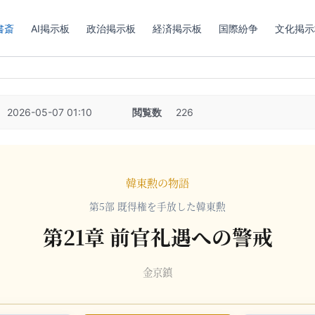
書斎
AI掲示板
政治掲示板
経済掲示板
国際紛争
文化掲示
2026-05-07 01:10
閲覧数
226
韓東勲の物語
第5部 既得権を手放した韓東勲
第21章 前官礼遇への警戒
金京鎮