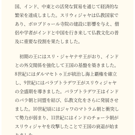
国、インド、中東との活発な貿易を通じて経済的な
繁栄を達成しました。スリウィジャヤは仏教国家で
あり、ボロブドゥール寺院の建設に影響を与え、僧
侶や学者がインドと中国を行き来して仏教文化の普
及に重要な役割を果たしました。
初期の王にはスリ・ジャヤナサ王がおり、インド
との外交関係を強化して王国の基盤を築きました。
8世紀にはダルマセトゥ王が統治し海上覇権を確立
し、9世紀にはバラプトラデワ王がスリウィジャヤ
の全盛期を導きました。バラプトラデワ王はインド
のパラ朝と同盟を結び、仏教文化をさらに発展させ
ました。10世紀頃にはジャワのマトラム朝と衝突し
て勢力が弱まり、11世紀にはインドのチョーラ朝が
スリウィジャヤを攻撃したことで王国の衰退が始ま
りました。