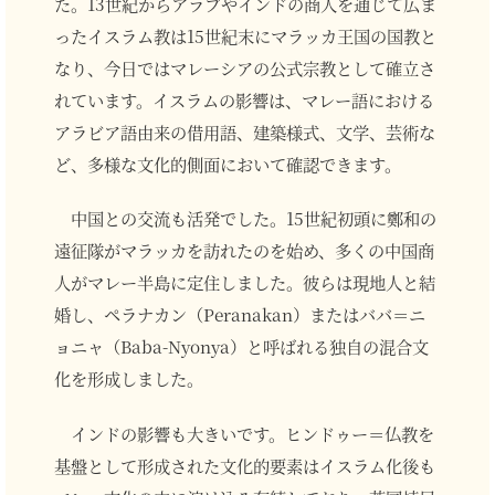
た。13世紀からアラブやインドの商人を通じて広ま
ったイスラム教は15世紀末にマラッカ王国の国教と
なり、今日ではマレーシアの公式宗教として確立さ
れています。イスラムの影響は、マレー語における
アラビア語由来の借用語、建築様式、文学、芸術な
ど、多様な文化的側面において確認できます。
中国との交流も活発でした。15世紀初頭に鄭和の
遠征隊がマラッカを訪れたのを始め、多くの中国商
人がマレー半島に定住しました。彼らは現地人と結
婚し、ペラナカン（Peranakan）またはババ＝ニ
ョニャ（Baba-Nyonya）と呼ばれる独自の混合文
化を形成しました。
インドの影響も大きいです。ヒンドゥー＝仏教を
基盤として形成された文化的要素はイスラム化後も