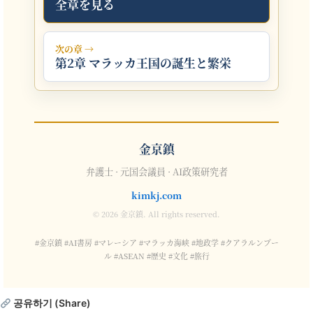
全章を見る
次の章 →
第2章 マラッカ王国の誕生と繁栄
金京鎮
弁護士 · 元国会議員 · AI政策研究者
kimkj.com
© 2026 金京鎮. All rights reserved.
#金京鎮 #AI書房 #マレーシア #マラッカ海峡 #地政学 #クアラルンプー
ル #ASEAN #歴史 #文化 #旅行
공유하기 (Share)