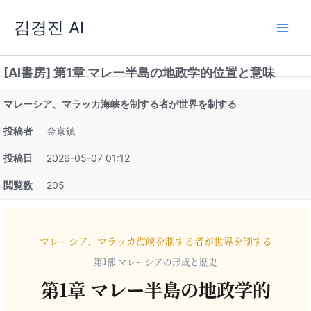
内
김경진 AI
容
を
ス
[AI書房] 第1章 マレー半島の地政学的位置と意味
キ
ッ
マレーシア、マラッカ海峡を制する者が世界を制する
プ
投稿者
金京鎮
投稿日
2026-05-07 01:12
閲覧数
205
マレーシア、マラッカ海峡を制する者が世界を制する
第1部 マレーシアの形成と歴史
第1章 マレー半島の地政学的