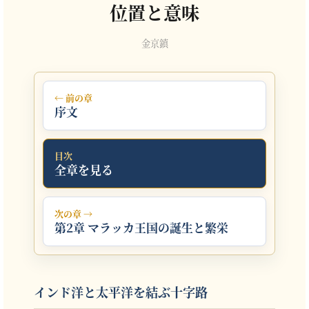
位置と意味
金京鎮
← 前の章
序文
目次
全章を見る
次の章 →
第2章 マラッカ王国の誕生と繁栄
インド洋と太平洋を結ぶ十字路