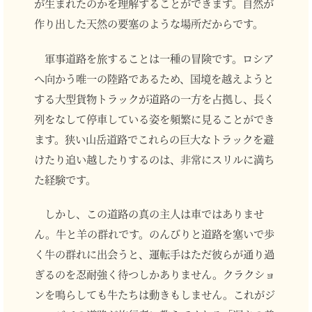
が生まれたのかを理解することができます。自然が
作り出した天然の要塞のような場所だからです。
軍事道路を旅することは一種の冒険です。ロシア
へ向かう唯一の陸路であるため、国境を越えようと
する大型貨物トラックが道路の一方を占拠し、長く
列をなして停車している姿を頻繁に見ることができ
ます。狭い山岳道路でこれらの巨大なトラックを避
けたり追い越したりするのは、非常にスリルに満ち
た経験です。
しかし、この道路の真の主人は車ではありませ
ん。牛と羊の群れです。のんびりと道路を塞いで歩
く牛の群れに出会うと、運転手はただ彼らが通り過
ぎるのを忍耐強く待つしかありません。クラクショ
ンを鳴らしても牛たちは動きもしません。これがジ