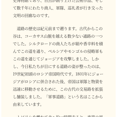
史博物館であり、自然が創り上げた芸術作品、そし
て数千年にわたり商人、軍隊、巡礼者が行き交った
文明の回廊なのです。
道路の歴史は紀元前まで遡ります。古代からこの
谷は、コーカサス山脈を越える数少ない通路の一つ
でした。シルクロードの商人たちが絹や香辛料を積
んでこの道を通り、ペルシアやモンゴルの侵略軍も
この道を通じてジョージアを攻撃しました。しか
し、今日私たちが目にする道路の姿が整ったのは、
19世紀初頭のロシア帝国時代です。1801年にジョー
ジアがロシアに併合された後、帝国は軍隊と物資を
迅速に移動させるために、この古代の交易路を拡張
し舗装しました。「軍事道路」という名はここから
由来しています。
トビリシを離れて北へ約一時間走ると、車窓の風