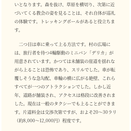
いとなります。森を抜け、草原を横切り、次第に近
づいてくる教会の姿を見ることは、それ自体が巡礼
の体験です。トレッキングポールがあると役立ちま
す。
二つ目は車に乗って上る方法です。村の広場に
は、旅行者を待つ4輪駆動のミニバン「デリカ」が
用意されています。かつては未舗装の崖道を揺れな
がら上ることは恐怖であり、スリルでした。車が転
覆しそうな急勾配、車輪の横に広がる絶壁、これら
すべてが一つのアトラクションでした。しかし近
年、道路が舗装され、アクセスは格段に改善されま
した。現在は一般のタクシーでも上ることができま
す。片道料金は交渉次第ですが、およそ20〜30ラリ
（約8,000〜12,000円）程度です。