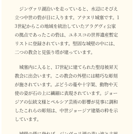
ジンヴァリ湖沿いを走っていると、水辺にそびえ
立つ中世の砦が目に入ります。アナヌリ城塞です。1
3世紀からこの地域を統治していたアラグヴィ公家
の拠点であったこの砦は、ユネスコの世界遺産暫定
リストに登録されています。堅固な城壁の中には、
二つの教会と見張り塔が建っています。
城塞内に入ると、17世紀に建てられた聖母被昇天
教会に出会います。この教会の外壁には精巧な彫刻
が施されています。ぶどうの蔓や十字架、動物や天
使の姿が石の上に繊細に表現されています。ジョー
ジアの伝統文様とペルシア芸術の影響が見事に調和
したこれらの彫刻は、中世ジョージア建築の粋を示
しています。
城壁の塔に登れば、ジンヴァリ湖の青い波と古風