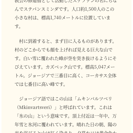
んでステパンスミンダです。人口約1,500人のこの
小さな村は、標高1,740メートルに位置していま
す。
村に到着すると、まず目に入るものがあります。
村のどこからでも顔を上げれば見える巨大な山で
す。白い雪に覆われた峰が空を突き抜けるようにそ
びえています。カズベック山です。標高5,047メー
トル。ジョージアで三番目に高く、コーカサス全体
では七番目に高い峰です。
ジョージア語ではこの山は「ムキンバルツベリ
（Mkinvartsveri）」と呼ばれています。これは
「氷の山」という意味です。頂上付近は一年中、万
年雪と氷河に覆われています。晴れた日の朝、陽の
光を浴びると山は紅く染まり、夕暮れには黄金色か