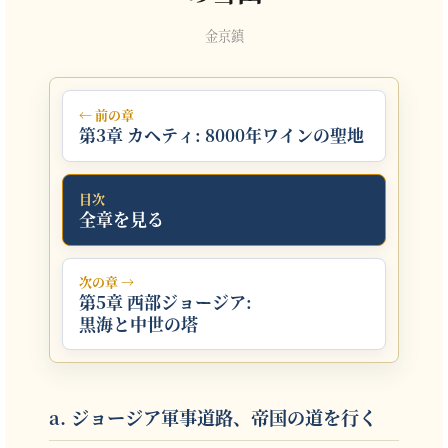
金京鎮
← 前の章
第3章 カヘティ: 8000年ワインの聖地
目次
全章を見る
次の章 →
第5章 西部ジョージア:
黒海と中世の塔
a. ジョージア軍事道路、帝国の道を行く