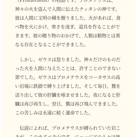
神々の火を盗んで人間に伝えたティタンの神です。
彼は人間に文明の種を贈りました。火があれば、食
べ物を火にかけ、寒さを凌ぎ、道具を作ることがで
きます。彼の贈り物のおかげで、人類は動物とは異
なる存在となることができました。
しかし、ゼウスは怒りました。神々だけのものだ
った火を人間に与えたことは、許すことのできない
罪でした。ゼウスはプロメテウスをコーカサスの高
い岩場に鉄鎖で縛り上げました。そして毎日、鷲を
送り出して彼の肝臓を啄ませました。夜になると肝
臓は再び再生し、翌日、鷲は再び飛んできました。
この苦しみは永遠に続く運命でした。
伝説によれば、プロメテウスが縛られていた岩こ
そが、このカズベク山です。ジョージアの人々は彼