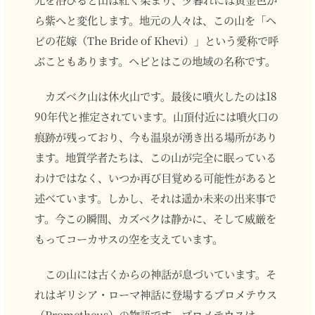
ら紫へと変化します。地元の人々は、この山を「ヘ
ビの花嫁（The Bride of Khevi）」という愛称で呼
ぶこともあります。ヘビとはこの地域の名称です。
カズベク山は休火山です。最後に噴火したのは18
90年代と推定されています。山頂付近には噴火口の
痕跡が残っており、今も温泉が湧き出る場所があり
ます。地質学者たちは、この山が完全に眠っている
わけではなく、いつか再び目覚める可能性があると
述べています。しかし、それは遥か未来の出来事で
す。今この瞬間、カズベクは静かに、そして威厳を
もってコーカサスの空を支えています。
この山には古くからの神話が息づいています。そ
れはギリシア・ローマ神話に登場するプロメテウス
（Prometheus）の物語です。プロメテウスは、