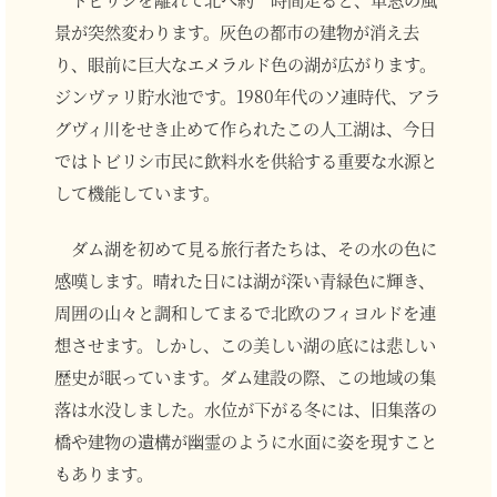
景が突然変わります。灰色の都市の建物が消え去
り、眼前に巨大なエメラルド色の湖が広がります。
ジンヴァリ貯水池です。1980年代のソ連時代、アラ
グヴィ川をせき止めて作られたこの人工湖は、今日
ではトビリシ市民に飲料水を供給する重要な水源と
して機能しています。
ダム湖を初めて見る旅行者たちは、その水の色に
感嘆します。晴れた日には湖が深い青緑色に輝き、
周囲の山々と調和してまるで北欧のフィヨルドを連
想させます。しかし、この美しい湖の底には悲しい
歴史が眠っています。ダム建設の際、この地域の集
落は水没しました。水位が下がる冬には、旧集落の
橋や建物の遺構が幽霊のように水面に姿を現すこと
もあります。