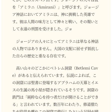
を「アミラニ（Amirani）」と呼びます。ジョージ
ア神話においてアミラニは、神に挑戦した英雄で
す。彼は人間の味方として神々と戦い、その報いと
して永遠の刑罰を受けました。ジョ
ジョージアの人々にとってアミラニは単なる神話
の人物ではありません。大国の支配に屈せず抵抗し
た自らの歴史と重なる存在です。
高い山々のどこかにベトレム洞窟（Betlemi Cav
e）があると伝えられています。伝説によれば、こ
の洞窟には聖書に登場するアブラハムの天幕とイエ
スの生誕の馬小屋が隠されているそうです。洞窟の
鉄門は「純粋な心を持つ者だけが開けることができ
る」と言われています。数百年にわたり、修道僧た
ちが俗世を離れこの洞窟で修行したという記録が残