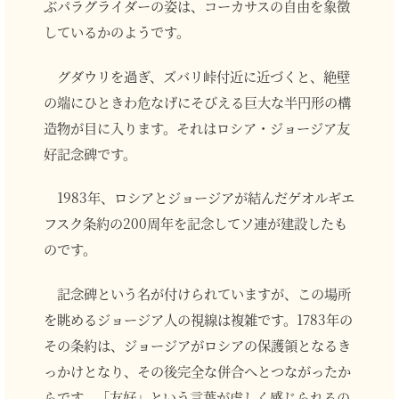
ぶパラグライダーの姿は、コーカサスの自由を象徴
しているかのようです。
グダウリを過ぎ、ズバリ峠付近に近づくと、絶壁
の端にひときわ危なげにそびえる巨大な半円形の構
造物が目に入ります。それはロシア・ジョージア友
好記念碑です。
1983年、ロシアとジョージアが結んだゲオルギエ
フスク条約の200周年を記念してソ連が建設したも
のです。
記念碑という名が付けられていますが、この場所
を眺めるジョージア人の視線は複雑です。1783年の
その条約は、ジョージアがロシアの保護領となるき
っかけとなり、その後完全な併合へとつながったか
らです。「友好」という言葉が虚しく感じられるの