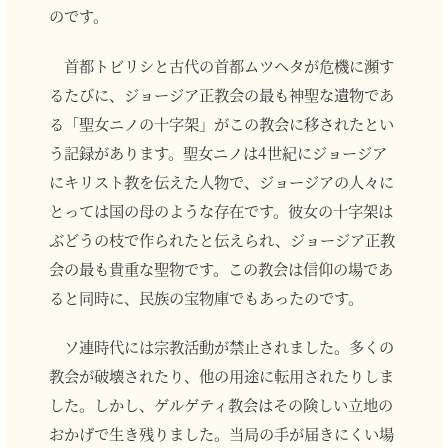
のです。
首都トビリシと古代の首都ムツヘタが危機に瀕す
るたびに、ジョージア正教会の最も神聖な遺物であ
る「聖女ニノの十字架」がこの教会に移されたとい
う記録があります。聖女ニノは4世紀にジョージア
にキリスト教を伝えた人物で、ジョージアの人々に
とっては国の母のような存在です。彼女の十字架は
ぶどうの枝で作られたと伝えられ、ジョージア正教
会の最も貴重な聖物です。この教会は信仰の場であ
ると同時に、民族の宝物庫でもあったのです。
ソ連時代には宗教活動が禁止されました。多くの
教会が破壊されたり、他の用途に転用されたりしま
した。しかし、ゲルゲティ教会はその険しい立地の
おかげで生き残りました。当局の手が届きにくい場