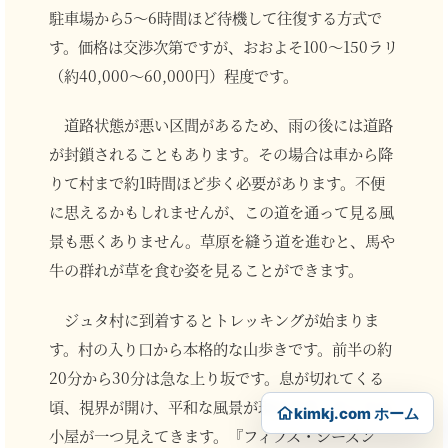
駐車場から5〜6時間ほど待機して往復する方式で
す。価格は交渉次第ですが、おおよそ100〜150ラリ
（約40,000〜60,000円）程度です。
道路状態が悪い区間があるため、雨の後には道路
が封鎖されることもあります。その場合は車から降
りて村まで約1時間ほど歩く必要があります。不便
に思えるかもしれませんが、この道を通って見る風
景も悪くありません。草原を縫う道を進むと、馬や
牛の群れが草を食む姿を見ることができます。
ジュタ村に到着するとトレッキングが始まりま
す。村の入り口から本格的な山歩きです。前半の約
20分から30分は急な上り坂です。息が切れてくる
頃、視界が開け、平和な風景が現れます。そして山
kimkj.com ホーム
小屋が一つ見えてきます。『フィフス・シーズン