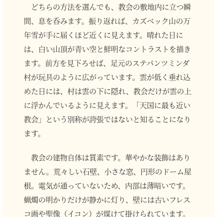
どちらの方法を選んでも、教会の敷地内に立つ瞬
間、息を呑みます。振り返れば、カズベック山の万
年雪が手に届くほど近くに見えます。晴れた日に
は、白い山頂が青い空と鮮明なコントラストを描き
ます。前方を見下ろせば、足元のステパンツミンダ
村が玩具のように広がっています。雲が低く垂れ込
めた日には、村は雲の下に隠れ、教会だけが雲の上
に浮かんでいるように見えます。「天国に最も近い
教会」という別称が誇張ではないと知ることになり
ます。
教会の建物自体は質素です。華やかな装飾はあり
ません。荒々しい石壁、小さな窓、円形のドーム屋
根。電気が通っていないため、内部は薄暗いです。
蝋燭の明かりだけが静かに灯り、壁には古いフレス
コ画や聖像（イコン）が煤けて掛けられています。