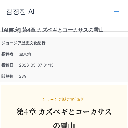
内
김경진 AI
容
を
ス
[AI書房] 第4章 カズベギとコーカサスの雪山
キ
ッ
ジョージア歴史文化紀行
プ
投稿者
金京鎮
投稿日
2026-05-07 01:13
閲覧数
239
ジョージア歴史文化紀行
第4章 カズベギとコーカサス
の雪山