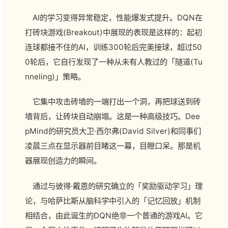
AI的学习变得异常稳定，性能爆发式提升。DQN在
打砖块游戏(Breakout)中展现的表现是这样的：起初
连球都接不住的AI，训练300轮后完美接球，超过50
0轮后，它自行发现了一种从未有人教过的「隧道(Tu
nneling)」策略。
它集中攻击砖墙的一端打出一个洞，再把球送到砖
墙背后，让砖块自动崩塌。这是一种高级技巧。Dee
pMind的研究员大卫·西尔弗(David Silver)和同事们
凌晨三点在显示器前目睹这一幕，目瞪口呆。那是机
器展现创造力的瞬间。
通过与彼得·戴恩的研究确立的「奖励驱动学习」理
论，与哈萨比斯从脑科学中引入的「记忆回放」机制
相结合，由此诞生的DQN绝非一个普通的游戏AI。它