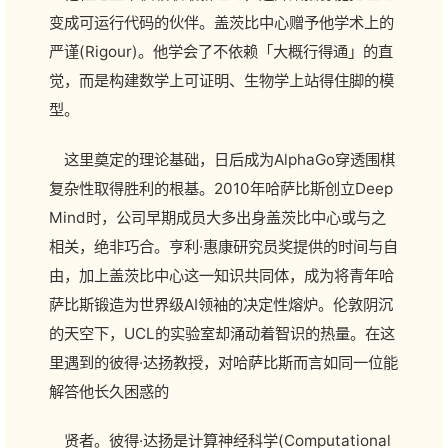
变成可运行代码的伙伴。盖茨比中心赠予他学术上的
严谨(Rigour)。他学会了不依赖「大概行得通」的直
觉，而是构建数学上可证明、生物学上站得住脚的模
型。
这里奠定的理论基础，日后成为AlphaGo穿透围棋
复杂性取得胜利的根基。2010年哈萨比斯创立Deep
Mind时，公司早期成员大多出身盖茨比中心或与之
相关，绝非巧合。亨利·惠康研究员奖提供的时间与自
由，加上盖茨比中心这一知识共同体，成为将青年哈
萨比斯锻造为世界级AI领袖的决定性熔炉。伦敦阴沉
的天空下，UCL的实验室却涌动着智识的热量。在这
里遇到的彼得·达扬教授，对哈萨比斯而言如同一位能
解答他长久困惑的
贤者。彼得·达扬是计算神经科学(Computational