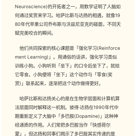
Neuroscience)的开拓者之一，用数学证明了人脑如
何通过奖赏来学习。哈萨比斯与达扬的相遇，就像19
80年代苹果公司乔布斯与沃兹尼亚克的碰面，不同天
赋完美咬合的瞬间。
他们共同探索的核心课题是「强化学习(Reinforce
ment Learning)」。用通俗的话讲，强化学习类似
训练小狗。小狗听到「坐下」的口令后坐下了，就给
它零食。小狗便将「坐下」这个动作与「零食(奖
赏)」联系起来，逐渐把这个动作做得更好。
哈萨比斯和达扬关心的是在生物学层面和计算机算
法层面同时解释这一机制。彼得·达扬在1990年代中
期重新定义了大脑中「多巴胺(Dopamine)」这种神
经递质的作用。人们常把多巴胺当作「快感荷尔
蒙」，但达扬和同事们揭示了多巴胺其实传递的是