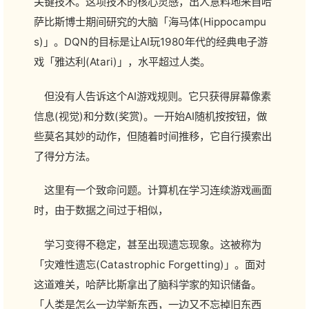
关键技术。这项技术的核心灵感，出人意料地来自哈
萨比斯博士期间研究的大脑「海马体(Hippocampu
s)」。DQN的目标是让AI玩1980年代的经典电子游
戏「雅达利(Atari)」，水平超过人类。
但没有人告诉这个AI游戏规则。它只获得屏幕像素
信息(视觉)和分数(奖赏)。一开始AI随机按按钮，做
些莫名其妙的动作，但随着时间推移，它自行摸索出
了得分方法。
这里有一个致命问题。计算机在学习连续游戏画面
时，由于数据之间过于相似，
学习变得不稳定，甚至出现遗忘现象。这被称为
「灾难性遗忘(Catastrophic Forgetting)」。面对
这道难关，哈萨比斯拿出了脑科学家的知识储备。
「人类是怎么一边学新东西，一边又不忘掉旧东西