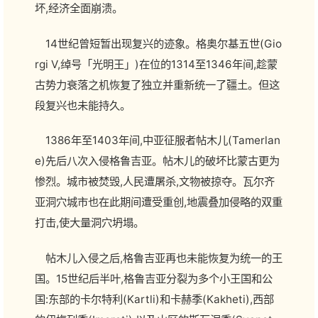
坏,经济全面崩溃。
14世纪曾短暂出现复兴的迹象。格奥尔基五世(Gio
rgi V,绰号「光明王」)在位的1314至1346年间,趁蒙
古势力衰落之机恢复了独立并重新统一了疆土。但这
段复兴也未能持久。
1386年至1403年间,中亚征服者帖木儿(Tamerlan
e)先后八次入侵格鲁吉亚。帖木儿的破坏比蒙古更为
惨烈。城市被焚毁,人民遭屠杀,文物被掠夺。瓦尔齐
亚洞穴城市也在此期间遭受重创,地震叠加侵略的双重
打击,使大量洞穴坍塌。
帖木儿入侵之后,格鲁吉亚再也未能恢复为统一的王
国。15世纪后半叶,格鲁吉亚分裂为多个小王国和公
国:东部的卡尔特利(Kartli)和卡赫季(Kakheti),西部