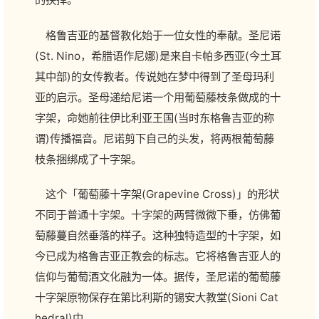
格鲁吉亚的基督教化始于一位女性的奉献。圣尼诺
(St. Nino，希腊语作尼娜)是来自卡帕多西亚(今土耳
其中部)的女传教者。传说她在梦中得到了圣母玛利
亚的启示。圣母递给尼诺一个用葡萄藤枝条做成的十
字架，命她前往伊比利亚王国(当时东格鲁吉亚的称
谓)传播福音。尼诺剪下自己的头发，将两根葡萄藤
枝条捆绑成了十字架。
这个「葡萄藤十字架(Grapevine Cross)」的形状
不同于普通十字架。十字架的两臂微微下垂，仿佛葡
萄藤蔓自然垂落的样子。这种独特造型的十字架，如
今已成为格鲁吉亚正教会的标志。它将格鲁吉亚人的
信仰与葡萄酒文化融为一体。据传，圣尼诺的葡萄藤
十字架原物保存在第比利斯的锡安大教堂(Sioni Cat
hedral)中。