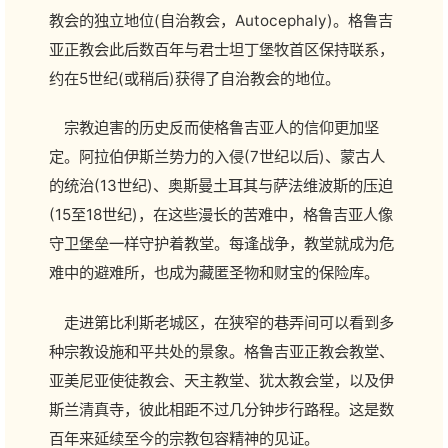
教会的独立地位(自治教会，Autocephaly)。格鲁吉
亚正教会此后数百年与君士坦丁堡牧首区保持联系，
约在5世纪(或稍后)获得了自治教会的地位。
宗教迫害的历史反而使格鲁吉亚人的信仰更加坚
定。阿拉伯伊斯兰势力的入侵(7世纪以后)、蒙古人
的统治(13世纪)、奥斯曼土耳其与萨法维波斯的压迫
(15至18世纪)，在这些漫长的苦难中，格鲁吉亚人像
守卫堡垒一样守护着教堂。每逢战争，教堂就成为危
难中的避难所，也成为藏匿圣物和财宝的保险库。
走进第比利斯老城区，在狭窄的巷弄间可以看到多
种宗教设施和平共处的景象。格鲁吉亚正教会教堂、
亚美尼亚使徒教会、天主教堂、犹太教会堂，以及伊
斯兰清真寺，彼此相距不过几分钟步行路程。这是数
百年来延续至今的宗教包容精神的见证。