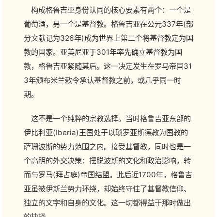
构成格鲁吉亚身份认同的核心要素有两个：一个是
葡萄酒，另一个是基督教。格鲁吉亚在公元337年(部
分文献记为326年)成为世界上第二个将基督教定为国
教的国家。亚美尼亚于301年率先确立基督教为国
教，格鲁吉亚紧随其后。这一决定发生在罗马帝国31
3年颁布米兰敕令承认基督教之前，或几乎同一时
期。
这不是一个纯粹的宗教选择。当时格鲁吉亚东部的
伊比利亚(Iberia)王国处于以琐罗亚斯德教为国教的
萨珊波斯的势力范围之内。接受基督教，同时也是一
个高明的外交决策：摆脱波斯的文化和政治影响，转
而与罗马(拜占庭)帝国结盟。此后近1700年，格鲁吉
亚虽被伊斯兰势力环绕，却始终守住了基督教信仰、
独立的文字和自身的文化。这一切都得益于那时做出
的抉择。