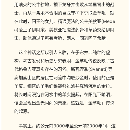
用喷火的公牛耕地，播下龙牙并击败从地里冒出的战
士，再从一条永不合眼的巨龙守护下夺取金羊毛。就
在此时，国王的女儿、精通魔法的公主美狄亚(Mede
a)爱上了伊阿宋。美狄亚把魔法药膏和草药交给伊阿
宋，助他通过了所有考验，两人一同逃回了希腊。
这个神话之所以引人入胜，在于它并非纯粹的虚
构。考古发现和历史研究表明，金羊毛传说反映了古
代格鲁吉亚真实存在的习俗。斯瓦涅季(Svaneti)等
高加索山区的居民在河流中淘取沙金时，使用的正是
羊皮。细密的羊毛纤维能够过滤并截留沉重的金粒。
将长时间浸泡在河水中的羊皮提起，在阳光下晾晒，
便会呈现出金光闪闪的景象。这就是「金羊毛」传说
的起源。
事实上，约公元前3000年至公元前2000年间，这