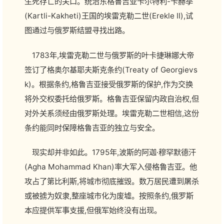
生死存亡的关口。统治东格鲁吉亚卡尔特利-卡赫季
(Kartli-Kakheti)王国的埃雷克勒二世(Erekle II),试
图通过与俄罗斯结盟寻找出路。
1783年,埃雷克勒二世与俄罗斯的叶卡捷琳娜大帝
签订了格奥尔基耶夫斯克条约(Treaty of Georgievs
k)。根据条约,格鲁吉亚接受俄罗斯的保护,作为交换
将外交权委托给俄罗斯。格鲁吉亚保留内政自治权,但
对外关系须经由俄罗斯处理。埃雷克勒二世相信,这份
条约能同时保障格鲁吉亚的独立与安全。
现实却并非如此。1795年,波斯的阿迦·穆罕默德汗
(Agha Mohammad Khan)率大军入侵格鲁吉亚。他
攻占了第比利斯,将城市彻底摧毁。数万居民遭到屠杀
或被掳为奴隶,整座城市化为废墟。按照条约,俄罗斯
本应提供军事支援,但俄军始终没有出现。