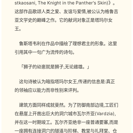
stkaosani, The Knight in the Panther's Skin)》。
这部作品歌颂人类之爱、友谊与爱情,被公认为格鲁吉
亚文学史的巅峰之作。它的献词对象正是塔玛尔女
王。
鲁斯塔韦利在作品中描绘了理想君主的形象。这里
引用其中一句广为流传的诗句。
「狮子的幼崽就是狮子,无论雌雄。」
这句诗被认为暗指塔玛尔女王,传递的信息是:真正
的领袖应以能力而非性别来评判。
建筑方面同样成就斐然。为了防御南部边境,工匠们
在悬崖上开凿出巨大的洞穴城市瓦尔齐亚(Vardzia),
并在这一时期竣工。瓦尔齐亚绝非一座普通要塞,而是
一座拥有连接洞穴的隧道与阶梯、教堂与礼拜堂、仓