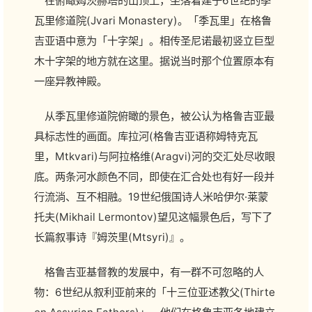
在俯瞰姆茨赫塔的山顶上，坐落着建于6世纪的季
瓦里修道院(Jvari Monastery)。「季瓦里」在格鲁
吉亚语中意为「十字架」。相传圣尼诺最初竖立巨型
木十字架的地方就在这里。据说当时那个位置原本有
一座异教神殿。
从季瓦里修道院俯瞰的景色，被公认为格鲁吉亚最
具标志性的画面。库拉河(格鲁吉亚语称姆特克瓦
里，Mtkvari)与阿拉格维(Aragvi)河的交汇处尽收眼
底。两条河水颜色不同，即使在汇合处也有好一段并
行流淌、互不相融。19世纪俄国诗人米哈伊尔·莱蒙
托夫(Mikhail Lermontov)望见这幅景色后，写下了
长篇叙事诗『姆茨里(Mtsyri)』。
格鲁吉亚基督教的发展中，有一群不可忽略的人
物：6世纪从叙利亚前来的「十三位亚述教父(Thirte