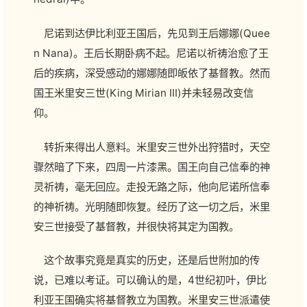
尼诺到达伊比利亚王国后，先见到王后娜娜(Quee
n Nana)。王后长期卧病不起。尼诺以祈祷治愈了王
后的疾病，深受感动的娜娜随即皈依了基督教。然而
国王米里安三世(King Mirian III)并未轻易改变信
仰。
转折来得出人意料。米里安三世外出狩猎时，天空
骤然暗了下来，四周一片漆黑。国王向自己信奉的神
灵祈祷，毫无回应。走投无路之际，他向尼诺所信奉
的神祈祷。光明随即恢复。经历了这一切之后，米里
安三世接受了基督教，并很快将其定为国教。
这个故事究竟是真实的历史，还是后世附加的传
说，已难以考证。可以确认的是，4世纪初叶，伊比
利亚王国确实将基督教立为国教。米里安三世派遣使