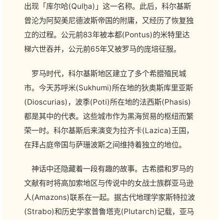
出现「库尔哈(Qulḫa)」这一名称。此后，科尔基斯
曾沦为阿契美尼德波斯帝国的附庸，又经历了恢复独
立的过程。公元前83年被本都(Pontus)的米特里达
梯六世吞并，公元前65年又被罗马的庞培征服。
罗马时代，科尔基斯地区建立了多个希腊殖民城
市。今天苏呼米(Sukhumi)所在地的狄奥斯库里亚斯
(Dioscurias)，波季(Poti)所在地的法西斯(Phasis)
都是其中的代表。这些城市作为黑海贸易的枢纽而繁
荣一时。科尔基斯后来演变为拉齐卡(Lazica)王国，
在拜占庭帝国与萨珊波斯之间维持着独立的地位。
神话中还隐藏着一段有趣的故事。古希腊和罗马的
文献有时将高加索地区与传说中的女战士族群亚马逊
人(Amazons)联系在一起。据古代地理学家斯特拉波
(Strabo)和历史学家普鲁塔克(Plutarch)记载，亚马