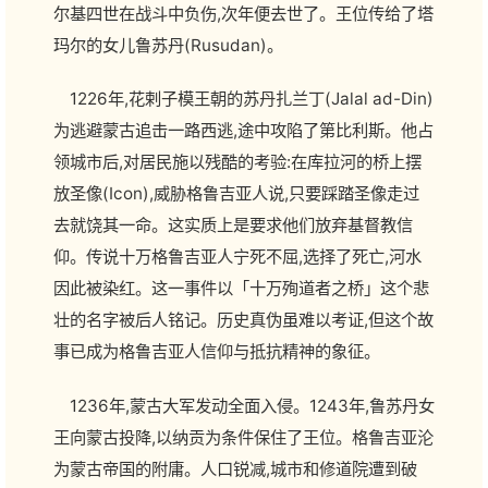
尔基四世在战斗中负伤,次年便去世了。王位传给了塔
玛尔的女儿鲁苏丹(Rusudan)。
1226年,花剌子模王朝的苏丹扎兰丁(Jalal ad-Din)
为逃避蒙古追击一路西逃,途中攻陷了第比利斯。他占
领城市后,对居民施以残酷的考验:在库拉河的桥上摆
放圣像(Icon),威胁格鲁吉亚人说,只要踩踏圣像走过
去就饶其一命。这实质上是要求他们放弃基督教信
仰。传说十万格鲁吉亚人宁死不屈,选择了死亡,河水
因此被染红。这一事件以「十万殉道者之桥」这个悲
壮的名字被后人铭记。历史真伪虽难以考证,但这个故
事已成为格鲁吉亚人信仰与抵抗精神的象征。
1236年,蒙古大军发动全面入侵。1243年,鲁苏丹女
王向蒙古投降,以纳贡为条件保住了王位。格鲁吉亚沦
为蒙古帝国的附庸。人口锐减,城市和修道院遭到破