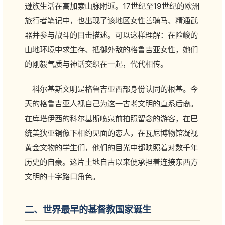
逊族生活在高加索山脉附近。17世纪至19世纪的欧洲
旅行者笔记中，也出现了该地区女性善骑马、精通武
器并参与战斗的目击描述。可以这样理解：在险峻的
山地环境中求生存、抵御外敌的格鲁吉亚女性，她们
的刚毅气质与神话交织在一起，代代相传。
科尔基斯文明是格鲁吉亚西部身份认同的根基。今
天的格鲁吉亚人视自己为这一古老文明的直系后裔。
在库塔伊西的科尔基斯喷泉前拍照留念的游客，在巴
统美狄亚铜像下相约见面的恋人，在瓦尼博物馆凝视
黄金文物的学生们，他们的目光中都映照着对数千年
历史的自豪。这片土地自古以来便承担着连接东西方
文明的十字路口角色。
二、世界最早的基督教国家诞生