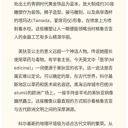
处出土的青铜时代黄金饰品为蓝本，放大制成约30座
雕塑作为装饰。狮子造型、骏马雕刻，以及高举酒杯
的塔玛达(Tamada，宴席司仪)形象，在喷泉上方喷
射着水柱。这些雕塑让人一眼便能领略当时格鲁吉亚
人的金器工艺有多么精湛华丽。
美狄亚公主的意义远超一个神话人物。传说她擅长
使用草药与毒物。有学者主张，今天英文中「医学(M
edicine)」一词便源于美狄亚的名字。这一说法是否
属实难以定论。可以确定的是，在古代世界，科尔基
斯地区以草药和医术闻名遐迩。黑海沿岸城市巴统(B
atumi)的欧洲广场上，一座手持金羊毛的美狄亚铜像
巍然矗立。这座雕像以最直观的方式昭示着格鲁吉亚
与古代欧洲文明之间的深厚渊源。
科尔基斯的地理环境极为适合古代文明的繁荣。从