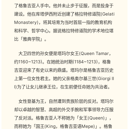
了格鲁吉亚人手中。他并未止步于征服，而是投身于
建设。他在库塔伊西附近创建了格拉特修道院(Gelati
Monastery)，将其培育为当时首屈一指的教育机构
和科学、哲学中心。据说格拉特修道院的学术地位堪
比「雅典学院」。
大卫四世的孙女便是塔玛尔女王(Queen Tamar，
约1160~1213)。在她统治时期(1184~1213)，格鲁
吉亚迎来了有史以来的鼎盛。塔玛尔是格鲁吉亚历史
上第一位女性君主。她的父亲格奥尔基三世(Giorgi II
I)为了让女儿继承王位，在生前便任命她为共治者。
女性登基为王，自然遭到贵族阶层的反对。塔玛尔
却以卓越的智慧、高超的外交手腕和军事领导力压服
了反对派。格鲁吉亚人不称她为「女王(Queen)」，
而称她为「国王(King，格鲁吉亚语Mepe)」。格鲁