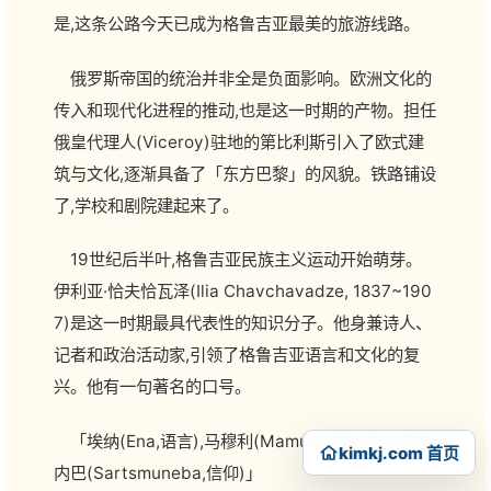
是,这条公路今天已成为格鲁吉亚最美的旅游线路。
俄罗斯帝国的统治并非全是负面影响。欧洲文化的
传入和现代化进程的推动,也是这一时期的产物。担任
俄皇代理人(Viceroy)驻地的第比利斯引入了欧式建
筑与文化,逐渐具备了「东方巴黎」的风貌。铁路铺设
了,学校和剧院建起来了。
19世纪后半叶,格鲁吉亚民族主义运动开始萌芽。
伊利亚·恰夫恰瓦泽(Ilia Chavchavadze, 1837~190
7)是这一时期最具代表性的知识分子。他身兼诗人、
记者和政治活动家,引领了格鲁吉亚语言和文化的复
兴。他有一句著名的口号。
「埃纳(Ena,语言),马穆利(Mamuli,祖国),萨尔茨穆
kimkj.com 首页
内巴(Sartsmuneba,信仰)」