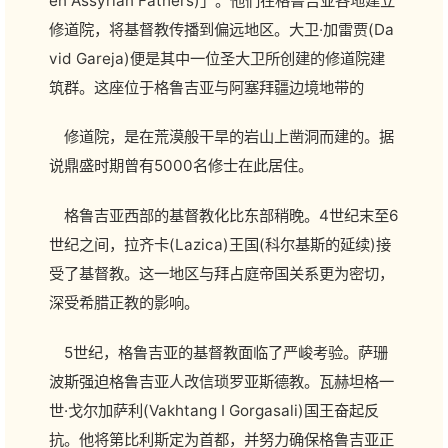
en Assyrian Fathers)」。他们在格鲁吉亚各地建立
修道院，将基督教传播到偏远地区。大卫·加雷贾(Da
vid Gareja)便是其中一位圣大卫所创建的修道院建
筑群。这座位于格鲁吉亚与阿塞拜疆边境地带的
修道院，是在荒漠般干旱的岩山上凿洞而建的。据
说鼎盛时期曾有5000名修士在此居住。
格鲁吉亚西部的基督教化比东部稍晚。4世纪末至6
世纪之间，拉齐卡(Lazica)王国(科尔基斯的延续)接
受了基督教。这一地区与拜占庭帝国关系更为密切，
深受希腊正教的影响。
5世纪，格鲁吉亚的基督教面临了严峻考验。萨珊
波斯强迫格鲁吉亚人改信琐罗亚斯德教。瓦赫坦格一
世·戈尔加萨利(Vakhtang I Gorgasali)国王奋起反
抗。他将第比利斯定为首都，并努力确保格鲁吉亚正