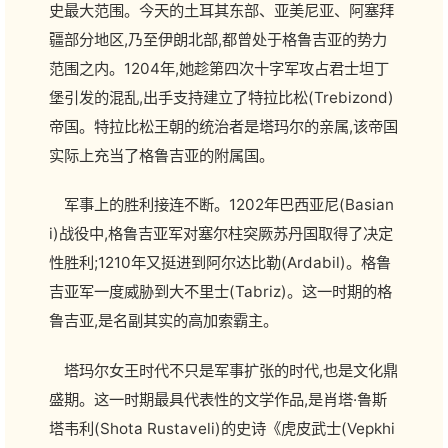
史最大范围。今天的土耳其东部、亚美尼亚、阿塞拜
疆部分地区,乃至伊朗北部,都曾处于格鲁吉亚的势力
范围之内。1204年,她趁第四次十字军攻占君士坦丁
堡引发的混乱,出手支持建立了特拉比松(Trebizond)
帝国。特拉比松王朝的统治者是塔玛尔的亲属,该帝国
实际上充当了格鲁吉亚的附属国。
军事上的胜利接连不断。1202年巴西亚尼(Basian
i)战役中,格鲁吉亚军对塞尔柱突厥苏丹国取得了决定
性胜利;1210年又挺进到阿尔达比勒(Ardabil)。格鲁
吉亚军一度威胁到大不里士(Tabriz)。这一时期的格
鲁吉亚,是名副其实的高加索霸主。
塔玛尔女王时代不只是军事扩张的时代,也是文化鼎
盛期。这一时期最具代表性的文学作品,是肖塔·鲁斯
塔韦利(Shota Rustaveli)的史诗《虎皮武士(Vepkhi