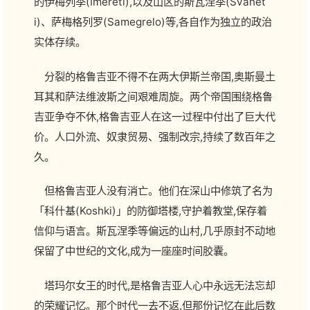
的伊梅列季(Imereti),以及山区的斯瓦涅季(Svanet
i)、萨梅格列罗(Samegrelo)等,各自作为独立的政治
实体存续。
分裂的格鲁吉亚不得不在两大伊斯兰帝国,奥斯曼土
耳其和萨法维波斯之间艰难周旋。两个帝国围绕格鲁
吉亚争夺不休,格鲁吉亚人在这一过程中付出了巨大代
价。人口外流、奴隶贸易、强制改宗,持续了数百年之
久。
但格鲁吉亚人没有消亡。他们在深山中修筑了名为
「科什基(Koshki)」的防御塔楼,守护着教堂,保存着
信仰与语言。斯瓦涅季等偏远的山村,几乎原封不动地
保留了中世纪的文化,成为一座座时间胶囊。
塔玛尔女王的时代,是格鲁吉亚人心中永远无法忘却
的荣耀记忆。那个时代一去不返,但那份记忆在此后数