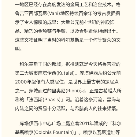
一地区已经存在高度发达的金属工艺和冶金技术。格
鲁吉亚西部瓦尼(Vani)地区持续百余年的考古发掘揭
示了令人惊叹的成果：大量公元前4世纪的神殿饰
品、精巧的金项链与手镯，以及青铜雕像相继出土。
这些文物证明了当时的科尔基斯是一个何等繁荣的文
明。
科尔基斯王国的都城，据推测就是今天格鲁吉亚的
第二大城市库塔伊西(Kutaisi)。库塔伊西从约公元前
2000年起便有人类居住，是世界上最古老的定居点
之一。穿城而过的里奥尼(Rioni)河，正是古希腊人所
称的「法西斯(Phasis)」河。沿着这条河流，黑海与
内陆之间的贸易十分活跃，与希腊商人的往来频繁。
库塔伊西市中心广场上矗立着2011年建成的「科尔
基斯喷泉(Colchis Fountain)」。喷泉以瓦尼遗址等