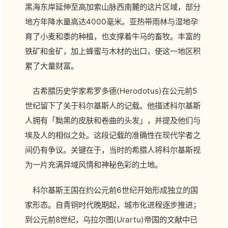
黑海东岸延伸至高加索山脉西南麓的这片区域，部分
地方年降水量高达4000毫米。亚热带雨林与湿地孕
育了小麦和黍的种植，也支撑着牛马的畜牧。丰富的
铁矿和金矿，加上蜂蜜与木材的出口，使这一地区积
累了大量财富。
古希腊历史学家希罗多德(Herodotus)在公元前5
世纪留下了关于科尔基斯人的记载。他描述科尔基斯
人拥有「黝黑的皮肤和卷曲的头发」，并提及他们与
埃及人的相似之处。这段记载的准确性在现代学者之
间仍有争议。关键在于，当时的希腊人将科尔基斯视
为一片充满异域风情和神秘色彩的土地。
科尔基斯王国在约公元前6世纪开始形成独立的国
家形态。自青铜时代晚期起，城市化进程逐步推进；
到公元前8世纪，乌拉尔图(Urartu)帝国的文献中已