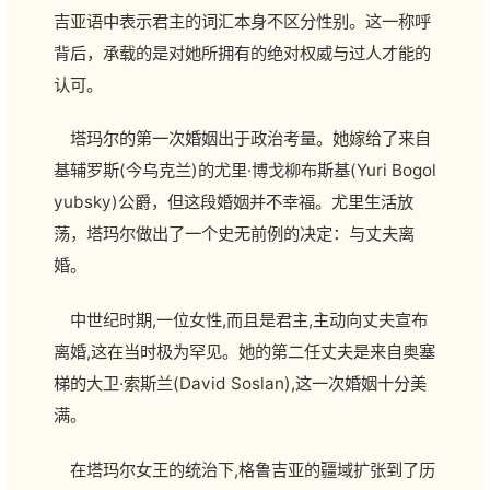
吉亚语中表示君主的词汇本身不区分性别。这一称呼
背后，承载的是对她所拥有的绝对权威与过人才能的
认可。
塔玛尔的第一次婚姻出于政治考量。她嫁给了来自
基辅罗斯(今乌克兰)的尤里·博戈柳布斯基(Yuri Bogol
yubsky)公爵，但这段婚姻并不幸福。尤里生活放
荡，塔玛尔做出了一个史无前例的决定：与丈夫离
婚。
中世纪时期,一位女性,而且是君主,主动向丈夫宣布
离婚,这在当时极为罕见。她的第二任丈夫是来自奥塞
梯的大卫·索斯兰(David Soslan),这一次婚姻十分美
满。
在塔玛尔女王的统治下,格鲁吉亚的疆域扩张到了历