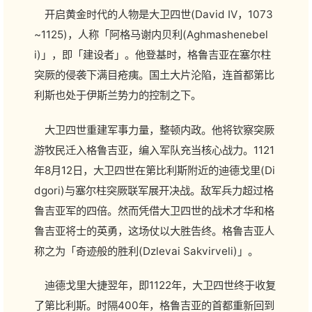
开启黄金时代的人物是大卫四世(David IV，1073
~1125)，人称「阿格马谢内贝利(Aghmashenebel
i)」，即「建设者」。他登基时，格鲁吉亚在塞尔柱
突厥的侵袭下满目疮痍。国土大片沦陷，连首都第比
利斯也处于伊斯兰势力的控制之下。
大卫四世重建军事力量，整顿内政。他将钦察突厥
游牧民迁入格鲁吉亚，编入军队充当核心战力。1121
年8月12日，大卫四世在第比利斯附近的迪德戈里(Di
dgori)与塞尔柱突厥联军展开决战。敌军兵力超过格
鲁吉亚军的四倍。然而凭借大卫四世的战术才华和格
鲁吉亚将士的英勇，这场仗以大胜告终。格鲁吉亚人
称之为「奇迹般的胜利(Dzlevai Sakvirveli)」。
迪德戈里大捷翌年，即1122年，大卫四世终于收复
了第比利斯。时隔400年，格鲁吉亚的首都重新回到