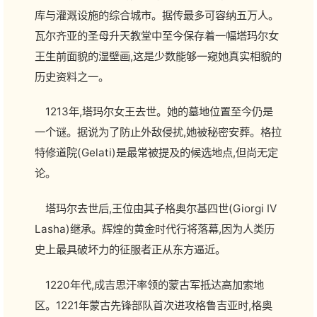
库与灌溉设施的综合城市。据传最多可容纳五万人。
瓦尔齐亚的圣母升天教堂中至今保存着一幅塔玛尔女
王生前面貌的湿壁画,这是少数能够一窥她真实相貌的
历史资料之一。
1213年,塔玛尔女王去世。她的墓地位置至今仍是
一个谜。据说为了防止外敌侵扰,她被秘密安葬。格拉
特修道院(Gelati)是最常被提及的候选地点,但尚无定
论。
塔玛尔去世后,王位由其子格奥尔基四世(Giorgi IV
Lasha)继承。辉煌的黄金时代行将落幕,因为人类历
史上最具破坏力的征服者正从东方逼近。
1220年代,成吉思汗率领的蒙古军抵达高加索地
区。1221年蒙古先锋部队首次进攻格鲁吉亚时,格奥