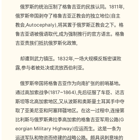
俄罗斯的统治压制了格鲁吉亚的民族认同。1811年,
俄罗斯帝国剥夺了格鲁吉亚正教会的独立地位(自主
教会,Autocephaly),将其置于俄罗斯正教会之下。格
鲁吉亚语被俄语取代,成为强制推行的官方语言。格鲁
吉亚贵族们抵抗俄罗斯化政策,
却遭到武力镇压。1832年,一场大规模反叛密谋败
露,参与者被处决或流放西伯利亚。
俄罗斯帝国将格鲁吉亚作为向南扩张的前哨基地。
通过高加索战争(1817~1864),先后征服了车臣、达吉
斯坦等北高加索地区,又从波斯和奥斯曼土耳其手中夺
取了亚美尼亚和阿塞拜疆地区。在这一过程中,连接第
比利斯与俄罗斯弗拉季高加索的格鲁吉亚军用公路(G
eorgian Military Highway)应运而生。这是一条为
运送军队和物资而修建的战略公路。颇具讽刺意味的