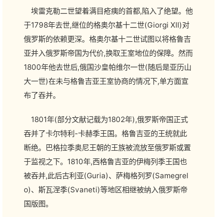
埃雷克勒二世望着满目疮痍的首都,陷入了绝望。他
于1798年去世,继位的格奥尔基十二世(Giorgi XII)对
俄罗斯的依赖更深。格奥尔基十二世试图以将格鲁吉
亚并入俄罗斯帝国为代价,换取王室地位的保障。然而
1800年他去世后,俄国沙皇帕维尔一世(随后是亚历山
大一世)在未与格鲁吉亚王室协商的情况下,单方面宣
布了吞并。
1801年(部分文献记载为1802年),俄罗斯帝国正式
吞并了卡尔特利-卡赫季王国。格鲁吉亚的王统就此
断绝。巴格拉季奥尼王朝的王族被流放至俄罗斯或置
于监视之下。1810年,西格鲁吉亚的伊梅列季王国也
被吞并,此后古利亚(Guria)、萨梅格列罗(Samegrel
o)、斯瓦涅季(Svaneti)等地区相继被纳入俄罗斯帝
国版图。