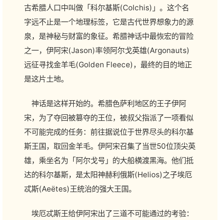
古希腊人口中叫做「科尔基斯(Colchis)」。这个名
字远不止是一个地理标签，它是古代世界想象力的源
泉，是神秘与财富的象征。希腊神话中最恢宏的冒险
之一，伊阿宋(Jason)率领阿尔戈英雄(Argonauts)
远征寻找金羊毛(Golden Fleece)，最终的目的地正
是这片土地。
神话是这样开始的。希腊色萨利地区的王子伊阿
宋，为了夺回被篡夺的王位，被叔父指派了一项看似
不可能完成的任务：前往据说位于世界尽头的科尔基
斯王国，取回金羊毛。伊阿宋召集了当世50位顶尖英
雄，乘坐名为「阿尔戈号」的大船横渡黑海。他们抵
达的科尔基斯，是太阳神赫利俄斯(Helios)之子埃厄
忒斯(Aeëtes)王统治的强大王国。
埃厄忒斯王给伊阿宋出了三道不可能通过的考验：