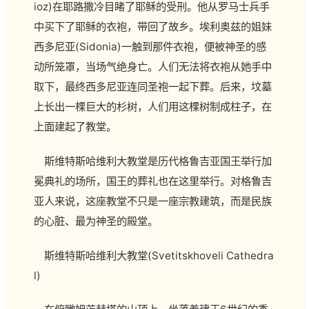
ioz)在耶路撒冷目睹了耶稣的受刑。他从罗马士兵手
中买下了耶稣的衣袍，带回了故乡。埃利奥兹的姐妹
西多尼亚(Sidonia)一触到那件衣袍，便被神圣的感
动所笼罩，当场气绝身亡。人们无法将衣袍从她手中
取下，最终西多尼亚连同圣袍一起下葬。后来，坟墓
上长出一棵巨大的杉树，人们用这棵树制成柱子，在
上面建起了教堂。
斯维特斯哈维利大教堂是历代格鲁吉亚国王举行加
冕典礼的场所，国王的葬礼也在这里举行。对格鲁吉
亚人来说，这座教堂不只是一座宗教建筑，而是民族
的心脏、最为神圣的殿堂。
斯维特斯哈维利大教堂(Svetitskhoveli Cathedra
l)