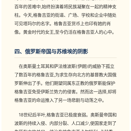
百年的苦难中,始终扮演着将民族凝聚在一起的精神支
柱。今天,格鲁吉亚的街道、广场、学校和企业中随处
可见塔玛尔的名字。格鲁吉亚货币上也印有她的肖
像。黄金时代的女王,至今仍活在格鲁吉亚人的心中。
四、俄罗斯帝国与苏维埃的阴影
在奥斯曼土耳其和萨法维波斯(伊朗)的威胁下孤立
了数百年的格鲁吉亚,为求生存向北方的基督教大国俄
罗斯伸出了手。他们期望同属东正教的俄罗斯能保护
格鲁吉亚免受伊斯兰势力的侵害。然而这一选择,却将
格鲁吉亚的命运推入了另一场悲剧与动荡之中。
18世纪后半叶,格鲁吉亚已极度衰弱。奥斯曼帝国和
波斯的持续入侵、内部分裂、人口减少,使国家走到了