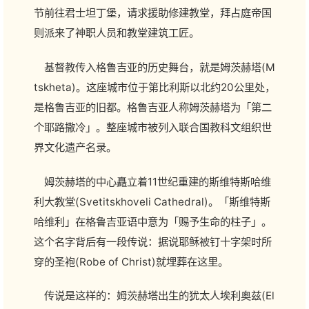
节前往君士坦丁堡，请求援助修建教堂，拜占庭帝国
则派来了神职人员和教堂建筑工匠。
基督教传入格鲁吉亚的历史舞台，就是姆茨赫塔(M
tskheta)。这座城市位于第比利斯以北约20公里处，
是格鲁吉亚的旧都。格鲁吉亚人称姆茨赫塔为「第二
个耶路撒冷」。整座城市被列入联合国教科文组织世
界文化遗产名录。
姆茨赫塔的中心矗立着11世纪重建的斯维特斯哈维
利大教堂(Svetitskhoveli Cathedral)。「斯维特斯
哈维利」在格鲁吉亚语中意为「赐予生命的柱子」。
这个名字背后有一段传说：据说耶稣被钉十字架时所
穿的圣袍(Robe of Christ)就埋葬在这里。
传说是这样的：姆茨赫塔出生的犹太人埃利奥兹(El