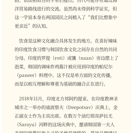
洋贸易路线进行的交流。虽然尚未得到科学证实，但
这一学说本身在两国国民之间植入了“我们比想象中
更亲近”的认知。
饮食是这种文化融合具体发生的地方。在喜好辣味
的印度饮食习惯与韩国饮食文化之间存在自然的共同
分母。印度的罗提（roti）或馕（naan）旁边摆上了
泡菜，韩国的调味炸鸡酱汁被应用到印度的帕尼尔
（paneer）料理中。这不仅是单方面的文化传播，
而是以相互理解和尊重为基础的融合正在进行。
2018年11月，印度北方邦阿约提亚。在印度教神圣
城市之一举办的迪波察夫（Deepotsav）庆典上，金
正淑女士作为主宾出席。在数万个油灯照亮萨拉尤
（Sarayu）河畔的这场庆典中，邀请韩国第一夫人
来到印度教民族主义的圣地是破格的。莫迪总理通过