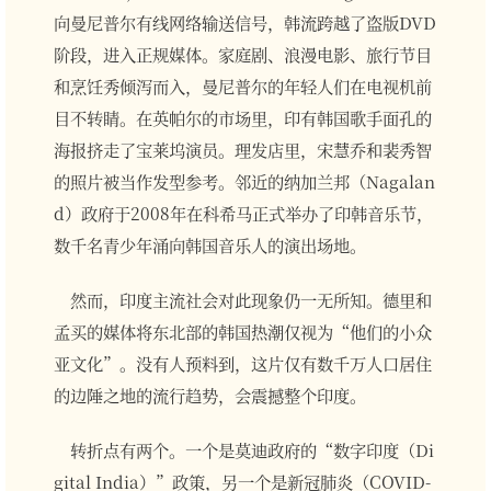
向曼尼普尔有线网络输送信号，韩流跨越了盗版DVD
阶段，进入正规媒体。家庭剧、浪漫电影、旅行节目
和烹饪秀倾泻而入，曼尼普尔的年轻人们在电视机前
目不转睛。在英帕尔的市场里，印有韩国歌手面孔的
海报挤走了宝莱坞演员。理发店里，宋慧乔和裴秀智
的照片被当作发型参考。邻近的纳加兰邦（Nagalan
d）政府于2008年在科希马正式举办了印韩音乐节，
数千名青少年涌向韩国音乐人的演出场地。
然而，印度主流社会对此现象仍一无所知。德里和
孟买的媒体将东北部的韩国热潮仅视为“他们的小众
亚文化”。没有人预料到，这片仅有数千万人口居住
的边陲之地的流行趋势，会震撼整个印度。
转折点有两个。一个是莫迪政府的“数字印度（Di
gital India）”政策，另一个是新冠肺炎（COVID-