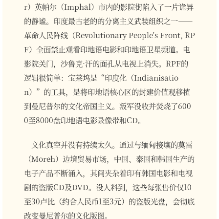
r）英帕尔（Imphal）市内的影院街陷入了一片诡异
的静谧。印度最古老的的分离主义武装组织之一——
革命人民阵线（Revolutionary People's Front, RP
F）全面禁止观看印地语电影和印地语卫星频道。电
影院关门，沙鲁克·汗的面孔从电视上消失。RPF的
逻辑很简单：宝莱坞是“印度化（Indianisatio
n）”的工具，是将印地语核心区的封建价值观移植
到曼尼普尔的文化帝国主义。叛军没收并焚烧了600
0至8000盘印地语电影录像带和CD。
文化真空并没有持续太久。通过与缅甸接壤的莫雷
（Moreh）边境贸易市场，中国、泰国和韩国生产的
电子产品不断涌入，其间夹杂着印有韩国电影和电视
剧的盗版CD及DVD。没人料到，这些每张售价仅10
至30卢比（约合人民币1至3元）的盗版光盘，会彻底
改变曼尼普尔的文化版图。