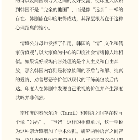
到韩国不是“完全的他国”，而是像“远亲”一样的
存在。韩剧能在印度取得成功，其深层根基在于这种
心理距离的缩小。
情感公分母也发挥了作用。韩国的“情”文化和儒
家价值观与以大家庭为中心的印度社会情绪惊人地相
似。如果说好莱坞内容处理的是个人主义和自由奔
放，那么韩国内容则是将家族间的矛盾与和解、纯真
的爱情、劝善惩恶等价值以现代的干练美包装后传
达。印度人在韩剧中发现自己重视的价值并产生深度
共鸣并非偶然。
南印度的泰米尔语（Tamil）和韩语之间存在数百
个像“妈妈”、“爸爸”这样的相似单词，这一学说
为这种亲近感增加了学术依据。研究两种语言之间音
韵、语法相似性的学者们提出，古代可能存在通过海