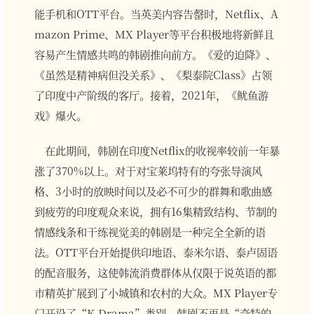
能手机和OTT平台。当英美内容告罄时，Netflix、A
mazon Prime、MX Player等平台积极地将新鲜且
容易产生情感共鸣的韩剧推向前方。《爱的迫降》、
《虽然是精神病但没关系》、《梨泰院Class》占领
了印度中产阶级的客厅。接着，2021年，《鱿鱼游
戏》爆火。
在此期间，韩剧在印度Netflix的收视率较前一年暴
涨了370%以上。对于对宝莱坞特有的夸张导演风
格、3小时的放映时间以及必不可少的群舞和歌曲感
到疲劳的印度观众来说，拥有16集精致结构、节制的
情感线条和干练视觉美的韩剧是一种完全全新的语
法。OTT平台开始提供印地语、泰米尔语、泰卢固语
的配音服务，这使韩流消费群体从仅限于说英语的都
市精英扩展到了小城镇和农村的大众。MX Player专
门开设了“K-Drama”类别。韩剧不再是“奇特的