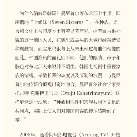
为什么偏偏是韩国？曼尼普尔等东北部七个邦，即
所谓的“七姐妹（Seven Sisters）”，在种族、语
言和文化上与印度本土有着显著差异。拥有蒙古系外
貌的这一地区人民，在德里或孟买的大城市经常遭受
种族歧视，而宝莱坞银幕上从未出现过与他们相像的
面孔。韩国演员的面孔则不同。他们的眼睛、鼻子和
肤色对东北部人来说并不陌生。韩国电视剧中重视家
族的情绪、孝敬长辈的态度以及节制的浪漫，与曼尼
普尔的传统价值观出奇地吻合。曼尼普尔社会学家奥
托吉特·克谢特里马云（Otojit Kshetrimayum）这
样解释这一现象：“种族相似性和宗族共同体文化的
共同点，实际上使人们对韩国内容的排斥感降到了
零。”
2008年，随着阿里郎电视台（Arirang TV）开始