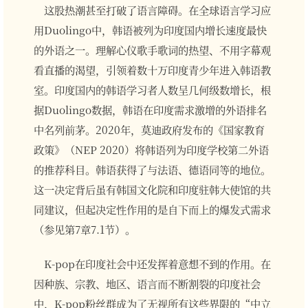
这股热潮甚至打破了语言障碍。在全球语言学习应
用Duolingo中，韩语被列为印度国内增长速度最快
的外语之一。理解心仪歌手歌词的热望、不用字幕观
看直播的渴望，引领着数十万印度青少年进入韩语教
室。印度国内的韩语学习者人数呈几何级数增长，根
据Duolingo数据，韩语在印度需求激增的外语排名
中名列前茅。2020年，莫迪政府发布的《国家教育
政策》（NEP 2020）将韩语列为印度学校第二外语
的推荐科目。韩语获得了与法语、德语同等的地位。
这一决定背后虽有韩国文化院和印度驻韩大使馆的共
同建议，但起决定性作用的是自下而上的爆发式需求
（参见第7章7.1节）。
K-pop在印度社会中还发挥着意想不到的作用。在
因种族、宗教、地区、语言而不断割裂的印度社会
中，K-pop粉丝群成为了无视所有这些界限的“中立