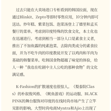
过去只能在大卖场进口专柜看到的韩国拉面，现在
通过Blinkit、Zepto等即时零售应用，10分钟内即可
送达。炒年糕、紫菜包饭、泡菜汤登上了德里和孟买
餐厅的菜单。考虑到印度特殊的饮食文化，本土化也
在迅速进行。考虑到相当一部分人口是素食主义者，
推出了不加鱼露的纯素泡菜、去除肉类成分的素食拉
面，并为不吃牛肉的印度教徒开发了以鸡肉和羊肉为
基础的韩餐菜单。吃韩国食物超越了味觉的体验，给
人一种“我也在吃剧中主人公吃的那种食物”的文化
满足感。
K-Fashion的扩散速度也很惊人。《梨泰院Clas
s》的朴叙俊风格、《鱿鱼游戏》的运动服、BLACK
PINK的舞台服饰对印度的在线时尚市场产生了立竿
见影的影响。大型时尚电商Myntra和Ajio上出现了