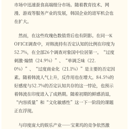
市场中迅速蚕食高端细分市场。随着教育技术、网
漫、游戏等服务产业的发展，韩国企业的进军机会也
在扩大。
然而，在这些玫瑰色数值背后也有阴影。在同一K
OFICE调查中，对韩流持有否定认知的比例在印度为
52.7%，在全部26个调查对象国中位居第一。“过度
刺激·煽情（24.9%）”、“单调乏味（22.
0%）”、“过度商业化（21.1%）”是主要的否定因
素。随着韩流人气上升，反作用也在增大。84.5%的
好感度与52.7%的否定认知共存的这一悖论，也预示
着韩流在印度进入了成熟期。随着初期的鲜感消退，
“内容质量”和“文化敏感性”这一下一阶段的课题
正在浮现。
与印度庞大的娱乐产业——宝莱坞的竞争依然激