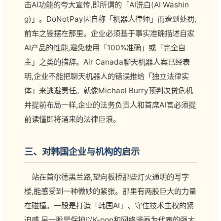
击AI功能的夸大宣传,即所谓的「AI洗白(AI Washin
g)」。DoNotPay因自称「机器人律师」而遭到处罚,
前车之鉴摆在那里。企业必须基于事实准确描述自家
AI产品的性能,避免使用「100%准确」或「完全自
主」之类的措辞。Air Canada聊天机器人案已经表
明,企业不能把聊天机器人的错误推给「独立法律实
体」来逃避责任。就像Michael Burry预判次贷危机
并提前布局一样,企业的法务负责人和首席AI官必须提
前读懂即将涌来的法律巨浪。
三、对韩国企业与机构的启示
站在首尔德黑兰路,望向板桥那些灯火通明的写字
楼,能感受到一种微妙的紧张。那里有两股巨大的力量
在碰撞。一股是打造「韩国AI」、守住技术主权的紧
迫感,另一股是保护以K-pop和网络漫画为代表的强大