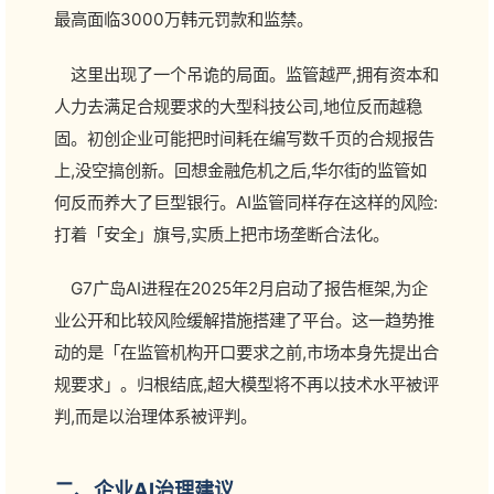
最高面临3000万韩元罚款和监禁。
这里出现了一个吊诡的局面。监管越严,拥有资本和
人力去满足合规要求的大型科技公司,地位反而越稳
固。初创企业可能把时间耗在编写数千页的合规报告
上,没空搞创新。回想金融危机之后,华尔街的监管如
何反而养大了巨型银行。AI监管同样存在这样的风险:
打着「安全」旗号,实质上把市场垄断合法化。
G7广岛AI进程在2025年2月启动了报告框架,为企
业公开和比较风险缓解措施搭建了平台。这一趋势推
动的是「在监管机构开口要求之前,市场本身先提出合
规要求」。归根结底,超大模型将不再以技术水平被评
判,而是以治理体系被评判。
二、企业AI治理建议