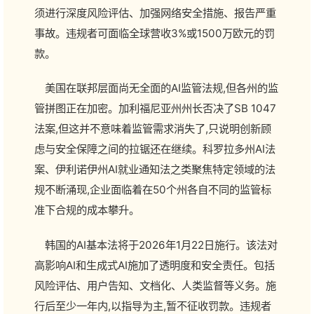
须进行深度风险评估、加强网络安全措施、报告严重
事故。违规者可面临全球营收3%或1500万欧元的罚
款。
美国在联邦层面尚无全面的AI监管法规,但各州的监
管拼图正在加密。加利福尼亚州州长否决了SB 1047
法案,但这并不意味着监管需求消失了,只说明创新顾
虑与安全保障之间的拉锯还在继续。科罗拉多州AI法
案、伊利诺伊州AI就业通知法之类聚焦特定领域的法
规不断涌现,企业面临着在50个州各自不同的监管标
准下合规的成本攀升。
韩国的AI基本法将于2026年1月22日施行。该法对
高影响AI和生成式AI施加了透明度和安全责任。包括
风险评估、用户告知、文档化、人类监督等义务。施
行后至少一年内,以指导为主,暂不征收罚款。违规者