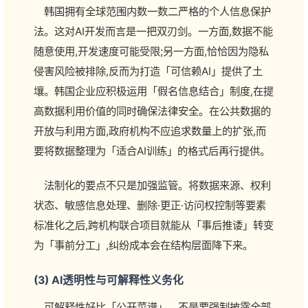
韩国拥有全球范围内数一数二严格的个人信息保护
法。这对AI开发而言是一把双刃剑。一方面,数据不能
随意使用,开发速度可能受限;另一方面,恰恰因为隐私
侵害风险被排除,反而为打造「可信赖AI」提供了土
壤。韩国企业应积极运用「假名信息结合」制度,在提
高数据利用价值的同时确保法律安全。在公共数据的
开放与利用方面,政府机构不应追求数量上的扩张,而
要将数据整理为「适合AI训练」的格式后再行提供。
法制化的要点不只是加强监管。将数据来源、权利
状态、敏感信息处理、删除·更正·访问权控制等要素
标准化之后,跨机构联合项目就能从「事后推诿」转变
为「事前分工」,纠纷成本会在结构层面降下来。
(3) AI透明性与可解释性义务化
可解释性好比「公开菜谱」。不是要强制披露全部