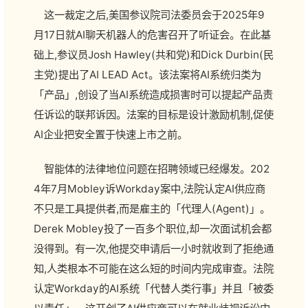
这一裁定之后,美国参议院司法委员会于2025年9
月17日就AI聊天机器人的危害召开了听证会。在此基
础上,参议员Josh Hawley(共和党)和Dick Durbin(民
主党)提出了AI LEAD Act。该法案将AI系统归类为
「产品」,创设了当AI系统造成损害时可以提起产品责
任诉讼的联邦诉因。法案的目标是设计激励机制,促使
AI企业把安全置于快速上市之前。
智能体的法律地位问题在招聘领域已经爆发。202
4年7月Mobley诉Workday案中,法院认定AI供应商
不只是工具提供者,而是雇主的「代理人(Agent)」。
Derek Mobley投了一百多个职位,却一次面试机会都
没得到。有一次,他提交申请后一小时就收到了拒绝通
知,人类根本不可能在这么短的时间内完成审查。法院
认定Workday的AI系统「代替人类行事」并且「被委