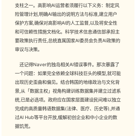
支柱之一。高影响AI运营者须履行以下义务：制定风
险管理计划,明确AI输出的说明方法与标准,建立用户
保护方案,确保对高影响AI的人工监督,以及将安全性
和可信赖性措施文档化。科学技术信息通信部承担主
要政策执行责任,总统直属国家AI委员会负责AI政策的
审议与决策。
还记得Naver的独岛相关AI错误事件。那次暴露了
一个问题：如果完全依赖全球科技巨头的模型,就可能
出现历史歪曲和偏见。结合韩国的地缘政治与文化背
景,从「数据主权」视角构建训练数据集并建立过滤系
统,已是必选项。政府应在国家层面建设民间难以独立
完成的高质量韩语数据集(法律、医疗、历史等),并通
过AI Hub等平台开放,缓解初创企业和中小企业的数
据饥荒。