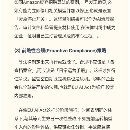
如同Amazon废弃招聘算法的案例,一旦发现偏见,必
须有能力立即停用相关模型并加以修正,也就是设置
「紧急停止开关」。这些监测结果可以作为AI治理报
告、审计文件和监管提交材料使用,在法律纠纷中成为
企业「证明自己主动管理风险的核心证据」。
(3) 前瞻性合规(Proactive Compliance)策略
等法律制定出来再行动就晚了。合规不应该是「备
查档案盒」,而应该是「日常运营手册」。这样才扛得
住争议。监管空白期既是机遇也是危机。聪明的企业
会以全球最严格的法规,也就是EU AI Act为标杆,设定
内部准则。
在像EU AI Act这样分阶段施行、时间表明确的体
系下,与其等到生效日一次性整改,不如提前运转模型
引入前的影响评估、供应链责任分担、事故应急演