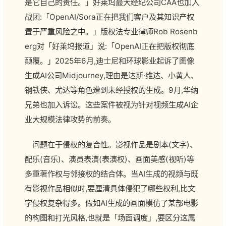
是它自己的责任。」好莱坞最大经纪公司CAA也加入
战团:「OpenAI/Sora正在把我们客户及其知识产权
置于严重风险之中。」版权法专业律师Rob Rosenb
erg对「好莱坞报道」说:「OpenAI正在把版权彻底
颠覆。」2025年6月,迪士尼和环球影业起诉了图像
生成AI公司Midjourney,理由是达斯·维达、小黄人、
钢铁侠、尤达等角色遭到未经授权的生成。9月,华纳
兄弟也加入诉讼。这些案件被视为针对视频生成AI企
业大规模法律攻势的前奏。
问题在于侵权的复合性。影视作品是剧本(文字)、
配乐(音乐)、演员表演(表演权)、画面美感(视听)等
多重著作权与邻接权的结合体。当AI生成的视频与既
有影视作品相似时,要厘清具体侵犯了哪些权利,比文
字侵权复杂得多。假如AI生成的画面模仿了某部电影
的构图和打光风格,也就是「场面调度」,要区分这属