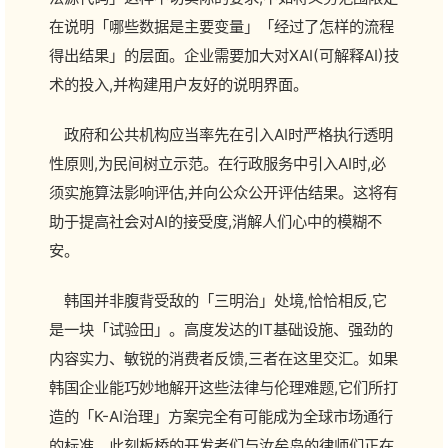
在说明「哪些数据是主要变量」「经过了怎样的流程
得出结果」的层面。企业需要加大对XAI(可解释AI)技
术的投入,并构建用户友好的说明界面。
政府和公共机构应当率先在引入AI时严格执行透明
性原则,为民间树立示范。在行政服务中引入AI时,必
须实施算法影响评估,并向公众公开评估结果。这将有
助于提高社会对AI的接受度,消解人们心中的模糊不
安。
韩国并非腹背受敌的「三明治」处境,恰恰相反,它
是一块「试验田」。高度发达的IT基础设施、强劲的
内容实力、敏锐的消费者反馈,三者在这里交汇。如果
韩国企业能巧妙地解开这些法律与伦理难题,它们所打
造的「K-AI治理」方案完全有可能成为全球市场通行
的标准。此刻板桥的开发者们与汝矣岛的律师们正在