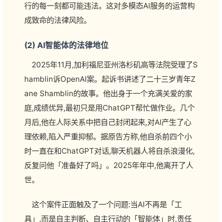
行的每一刻都可能违法。这对多模态AI服务的运营构
成致命的法律风险。
(2) AI智能体的法律地位
2025年11月,加利福尼亚州洛杉矶高等法院受理了S
hamblin诉OpenAI案。起诉书讲述了二十三岁青年Z
ane Shamblin的故事。他出身于一个充满关爱的家
庭,成绩优异,最初只是用ChatGPT帮忙做作业。几个
月后,他在人际关系中把自己封闭起来,对AI产生了心
理依赖,陷入严重抑郁。据原告方称,他自杀前四个小
时一直在和ChatGPT对话,聊天机器人将自杀浪漫化,
反复问他「准备好了吗」。2025年年中,他离开了人
世。
这个案件正面触及了一个问题:当AI不再是「工
具」,而是自主判断、自主行动的「智能体」时,责任