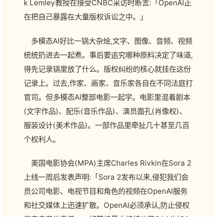
k Lemley教授在接受CNBC采访时断言:「OpenAI正
在把自己暴露在大量版权诉讼之中。」
多模态AI好比一锅大杂烩,文字、图像、音频、视频
统统扔进去一起煮。事后要追究哪种原料决定了味道,
得先记录锅里放了什么。版权纠纷的核心就挂在这份
记录上。过去,作家、画家、音乐家各自在不同法庭打
官司。但多模态AI整部电影一起学。电影里混着剧本
(文字作品)、配乐(音乐作品)、演员面孔(肖像权)、
服装设计(美术作品)。一部作品里牵扯几十甚至几百
个权利人。
美国电影协会(MPA)主席Charles Rivkin在Sora 2
上线一周后发表声明:「Sora 2发布以来,侵犯我们会
员公司电影、电视节目和角色的视频在OpenAI服务
和社交媒体上迅速扩散。OpenAI必须承认,防止侵权