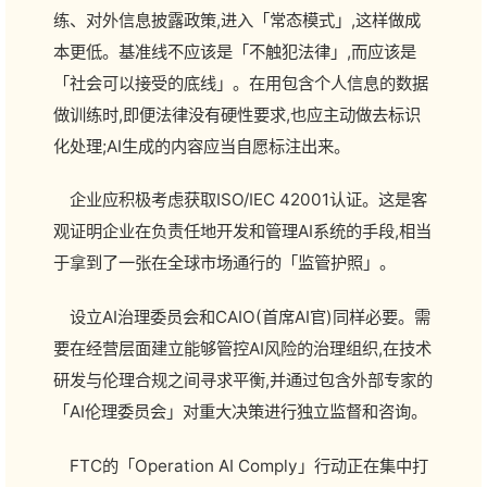
练、对外信息披露政策,进入「常态模式」,这样做成
本更低。基准线不应该是「不触犯法律」,而应该是
「社会可以接受的底线」。在用包含个人信息的数据
做训练时,即便法律没有硬性要求,也应主动做去标识
化处理;AI生成的内容应当自愿标注出来。
企业应积极考虑获取ISO/IEC 42001认证。这是客
观证明企业在负责任地开发和管理AI系统的手段,相当
于拿到了一张在全球市场通行的「监管护照」。
设立AI治理委员会和CAIO(首席AI官)同样必要。需
要在经营层面建立能够管控AI风险的治理组织,在技术
研发与伦理合规之间寻求平衡,并通过包含外部专家的
「AI伦理委员会」对重大决策进行独立监督和咨询。
FTC的「Operation AI Comply」行动正在集中打