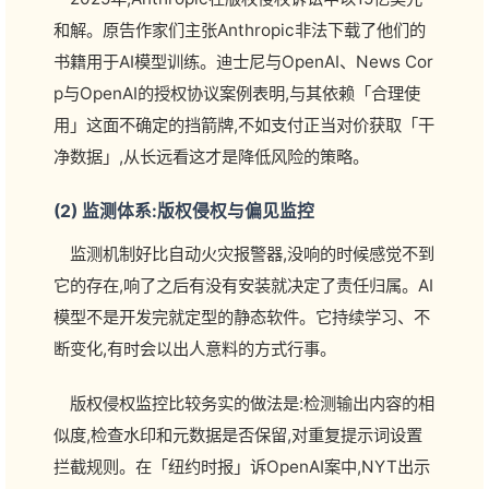
和解。原告作家们主张Anthropic非法下载了他们的
书籍用于AI模型训练。迪士尼与OpenAI、News Cor
p与OpenAI的授权协议案例表明,与其依赖「合理使
用」这面不确定的挡箭牌,不如支付正当对价获取「干
净数据」,从长远看这才是降低风险的策略。
(2) 监测体系:版权侵权与偏见监控
监测机制好比自动火灾报警器,没响的时候感觉不到
它的存在,响了之后有没有安装就决定了责任归属。AI
模型不是开发完就定型的静态软件。它持续学习、不
断变化,有时会以出人意料的方式行事。
版权侵权监控比较务实的做法是:检测输出内容的相
似度,检查水印和元数据是否保留,对重复提示词设置
拦截规则。在「纽约时报」诉OpenAI案中,NYT出示