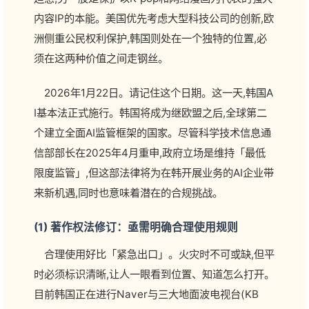
内容IP的本能。美国优先考虑大型科技公司的创新,欧
洲侧重公民权利保护,韩国则处在一个独特的位置,必
须在这两种价值之间走钢丝。
2026年1月22日。请记住这个日期。这一天,韩国A
I基本法正式施行。韩国将成为继欧盟之后,全球第二
个建立全面AI监管框架的国家。尽管科学技术信息通
信部部长在2025年4月重申,政府立场是维持「最低
限度监管」,但这部法律将为在韩开展业务的AI企业带
来新机遇,同时也意味着潜在的合规挑战。
(1) 著作权法修订：亟需明确合理使用规则
合理使用好比「紧急出口」。火灾时不可或缺,但平
时必须标识清晰,让人一眼看到位置、知道怎么打开。
目前韩国正在进行Naver与三大地面波电视台(KB