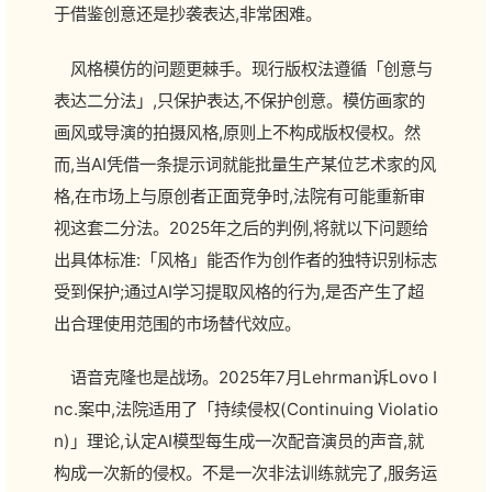
于借鉴创意还是抄袭表达,非常困难。
风格模仿的问题更棘手。现行版权法遵循「创意与
表达二分法」,只保护表达,不保护创意。模仿画家的
画风或导演的拍摄风格,原则上不构成版权侵权。然
而,当AI凭借一条提示词就能批量生产某位艺术家的风
格,在市场上与原创者正面竞争时,法院有可能重新审
视这套二分法。2025年之后的判例,将就以下问题给
出具体标准:「风格」能否作为创作者的独特识别标志
受到保护;通过AI学习提取风格的行为,是否产生了超
出合理使用范围的市场替代效应。
语音克隆也是战场。2025年7月Lehrman诉Lovo I
nc.案中,法院适用了「持续侵权(Continuing Violatio
n)」理论,认定AI模型每生成一次配音演员的声音,就
构成一次新的侵权。不是一次非法训练就完了,服务运