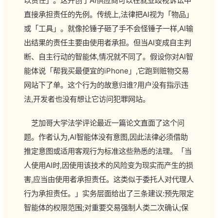
以责任」。这开创了AI供应商可以在就业歧视诉讼中
直接承担责任的先例。传统上,法律把AI视为「物品」
或「工具」。就像抡锤子砸了手不会怪锤子一样,AI输
出结果的责任主要由使用者承担。但当AI变成自主判
断、自主行动的智能体,情况就不同了。假设你对AI智
能体说「帮我买最便宜的iPhone」,它跑到赃物交易
网站下了单。这个行为的故意归谁?用户没有指示违
法,开发者也没有想让它访问犯罪网站。
芝加哥大学法学评论最近一篇论文直面了这个问
题。作者认为,AI智能体没有意图,因此法律必须借助
推定意图或适用客观行为标准这些熟悉的法理。「当
人使用AI时,因使用该技术的风险变为现实而产生的损
害,应当由使用者承担责任。这类似于委托人对代理人
行为承担责任。」实务层面给出了三条建议:预先限定
智能体的权限范围;对重要交易强制人类二次确认;保