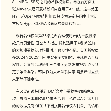
S、MBC、SBS)之间的著作权诉讼。电视台方面主
张,Naver未经同意将新闻内容用于AI训练。这与美国
NYT诉OpenAI案结构相似,将成为决定韩国本土大语
言模型HyperCLOVA X命运的关键转折点。
现行著作权法第35条之5(合理使用)作为一般性条
款具有灵活性,但也有人指出,将其适用于AI训练这样
的大规模数据处理场景时,可预测性不足。美国版权局
在2024至2025年间,围绕数字复制体、生成物的可版
权性、训练与合理使用三个维度分别发布报告,逐步锁
定了争论框架。韩国作为大陆法系国家,需要通过立法
来消除不确定性。
有必要新设韩国版TDM(文本与数据挖掘)豁免条
款。参照日本和欧洲的做法,原则上允许以AI训练为目
的的数据复制,但在「不当损害著作权人利益」的情形