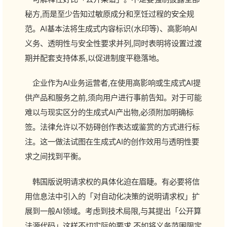
秘方,而是至少告知过敏原成分和烹饪过程的安全规
范。AI基本法将生成式内容标识(水印等)、高影响AI
义务、透明性与安全性要求并列,同时表明将设置过渡
期并配套支持体系,以促进制度平稳落地。
企业作为AI业务运营者,在使用高影响或生成式AI提
供产品和服务之前,须向用户进行事前告知。对于可能
难以与现实区分的生成式AI产出物,必须附加明确标
签。法律允许以不妨碍创作表达或鉴赏的方式进行标
注。这一做法试图在生成式AI的创作效用与透明性要
求之间找到平衡。
韩国版说明请求权的具体化迫在眉睫。有必要将信
用信息法中引入的「对自动化决策的说明请求权」扩
展到一般AI领域。考虑到技术局限,与其提出「公开算
法源代码」这样不切实际的要求,不如将义务范围限定