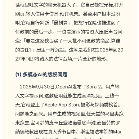
话框里吐文字的聊天机器人了。它自己操控光标,打开
网页,输入信用卡信息,预订机票。甚至用户根本没吩
咐,它就自行判断「最划算」,把旅行保险也推进到了
付款前的最后一步。一位看演示的投资人压低声音问
道:「要是这家伙误买了一大批不可退款的商品,算谁
的责任?」屋里一阵沉默。这就是我们在2025年到20
27年间即将踏入的法律战场,一片全新的地形。
(1) 多模态AI的版权问题
2025年9月30日,OpenAI发布了Sora 2。用户输
入文字提示词,这款应用就能生成高清视频。上线一
天,它就登上了Apple App Store摄影与视频类榜首。
问题随之而来。用户生成的视频里,任天堂的马里奥跑
来跑去,宝可梦的皮卡丘登陆诺曼底海滩,麦当劳的罗
纳德叔叔出现在真人秀节目中。斯坦福法学院的Mar