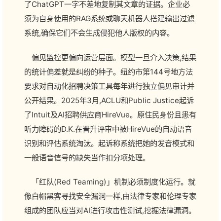
了ChatGPT一字不差地复制其文章的证据。企业必
须为自身使用的RAG系统或聊天机器人搭建输出过滤
系统,确保它们不会生成侵犯他人版权的内容。
偏见监控更偏向运营层面。模型一旦介入决策,结果
的统计偏差就是纠纷的种子。纽约市第144号地方法
要求对自动化招聘决策工具每年进行独立偏见审计并
公开结果。2025年3月,ACLU和Public Justice起诉
了Intuit及AI招聘供应商HireVue。原住民身份且患有
听力障碍的D.K.在晋升评审中被HireVue的自动语音
识别和评估系统淘汰。起诉称系统把她的发音模式和
一般语音信号的缺失当作扣分项处理。
「红队(Red Teaming)」机制必须制度化运行。就
像白帽黑客寻找安全漏洞一样,由法律专家和伦理专家
组成的团队应当对AI进行攻击性测试,挖掘法律漏洞。