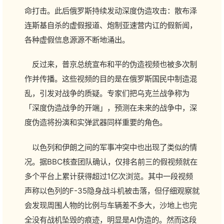
命打击。此后俄罗斯持续发动深度伪造攻击：散布泽
连斯基自杀的虚假报道、炮制亚速营内讧的假新闻，
各种虚假信息源源不断地涌出。
反过来，普京总统宣布和平的伪造视频也被多次制
作并传播。这些视频的目的是在俄罗斯国民中制造混
乱，引发对战争的质疑。专家们把乌克兰战争称为
「深度伪造战争的开端」，预测在未来的战争中，深
度伪造将扮演和实弹武器同样重要的角色。
以色列和伊朗之间的军事冲突中也出现了类似的情
况。据BBC核查团队确认，仅排名前三的假视频就在
多个平台上累计获得超过1亿次浏览。其中一段视频
声称以色列的F-35隐身战斗机被击落，但仔细观察就
会发现周围人物的比例与车辆差不多大，沙地上也完
全没有战机坠毁的痕迹，明显是AI伪造的。然而这段