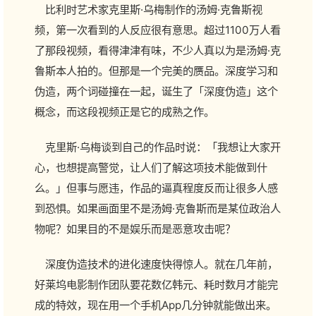
比利时艺术家克里斯·乌梅制作的汤姆·克鲁斯视
频，第一次看到的人反应很有意思。超过1100万人看
了那段视频，看得津津有味，不少人真以为是汤姆·克
鲁斯本人拍的。但那是一个完美的赝品。深度学习和
伪造，两个词碰撞在一起，诞生了「深度伪造」这个
概念，而这段视频正是它的成熟之作。
克里斯·乌梅谈到自己的作品时说：「我想让大家开
心，也想提高警觉，让人们了解这项技术能做到什
么。」但事与愿违，作品的逼真程度反而让很多人感
到恐惧。如果画面里不是汤姆·克鲁斯而是某位政治人
物呢？如果目的不是娱乐而是恶意攻击呢？
深度伪造技术的进化速度快得惊人。就在几年前，
好莱坞电影制作团队要花数亿韩元、耗时数月才能完
成的特效，现在用一个手机App几分钟就能做出来。