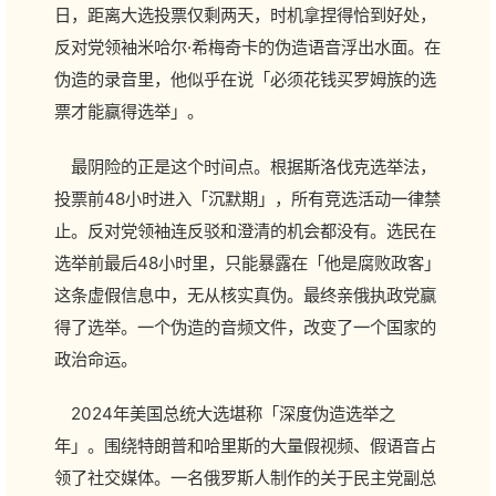
日，距离大选投票仅剩两天，时机拿捏得恰到好处，
反对党领袖米哈尔·希梅奇卡的伪造语音浮出水面。在
伪造的录音里，他似乎在说「必须花钱买罗姆族的选
票才能赢得选举」。
最阴险的正是这个时间点。根据斯洛伐克选举法，
投票前48小时进入「沉默期」，所有竞选活动一律禁
止。反对党领袖连反驳和澄清的机会都没有。选民在
选举前最后48小时里，只能暴露在「他是腐败政客」
这条虚假信息中，无从核实真伪。最终亲俄执政党赢
得了选举。一个伪造的音频文件，改变了一个国家的
政治命运。
2024年美国总统大选堪称「深度伪造选举之
年」。围绕特朗普和哈里斯的大量假视频、假语音占
领了社交媒体。一名俄罗斯人制作的关于民主党副总