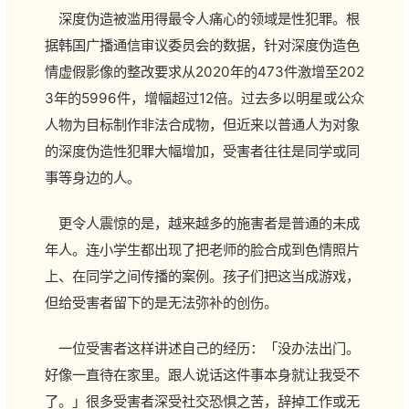
深度伪造被滥用得最令人痛心的领域是性犯罪。根
据韩国广播通信审议委员会的数据，针对深度伪造色
情虚假影像的整改要求从2020年的473件激增至202
3年的5996件，增幅超过12倍。过去多以明星或公众
人物为目标制作非法合成物，但近来以普通人为对象
的深度伪造性犯罪大幅增加，受害者往往是同学或同
事等身边的人。
更令人震惊的是，越来越多的施害者是普通的未成
年人。连小学生都出现了把老师的脸合成到色情照片
上、在同学之间传播的案例。孩子们把这当成游戏，
但给受害者留下的是无法弥补的创伤。
一位受害者这样讲述自己的经历：「没办法出门。
好像一直待在家里。跟人说话这件事本身就让我受不
了。」很多受害者深受社交恐惧之苦，辞掉工作或无