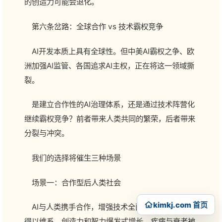
的创造力可能会退化。
第六条岔路：全球合作 vs 技术霸权竞争
AI开发本质上具有全球性。但中美AI霸权之争、欧
洲加强AI监管、各国追求AI主权，正在将这一领域撕
裂。
是建立合作性的AI治理体系，还是通过技术阵营化
继续霸权竞争？前者带来人类共同的繁荣，后者带来
分裂与冲突。
我们的选择将催生三种场景
场景一：合作型后人类社会
kimkj.com 首页
AI与人类携手合作，增强技术全面普及，民主治理
得以维系。创造力和智力爆发式增长，疾病与衰老被