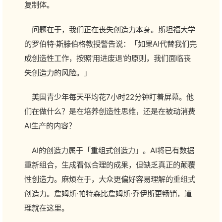
复制体。
问题在于，我们正在丧失创造力本身。斯坦福大学
的罗伯特·斯滕伯格教授警告说：「如果AI代替我们完
成创造性工作，按照'用进废退'的原则，我们面临丧
失创造力的风险。」
美国青少年每天平均花7小时22分钟盯着屏幕。他
们在做什么？是在培养创造性思维，还是在被动消费
AI生产的内容？
AI的创造力属于「重组式创造力」。AI将已有数据
重新组合，生成看似合理的成果，但缺乏真正的颠覆
性创造力。麻烦在于，大众更偏好容易理解的重组式
创造力。詹姆斯·帕特森比詹姆斯·乔伊斯更畅销，道
理就在这里。