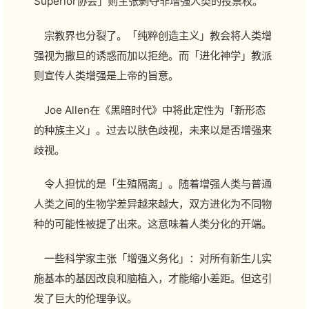
Superior协会」则主张剥夺非增强人类的投票权。
宗教界也分裂了。「纯粹创造主义」教会将人类增
强视为撒旦的诱惑而加以拒绝。而「进化神学」教派
则宣传人类增强是上帝的旨意。
Joe Allen在《黑暗时代》中将此定性为「新形态
的种族主义」。过去以肤色歧视，未来以是否增强来
歧视。
令人担忧的是「生殖隔离」。随着增强人类与普通
人类之间的生物学差异越来越大，双方进化为不同物
种的可能性被提了出来。这意味着人类分化的开端。
一些科学家主张「增强义务化」：对所有新生儿实
施基本的基因改良和脑植入，才能缩小差距。但这引
发了巨大的伦理争议。