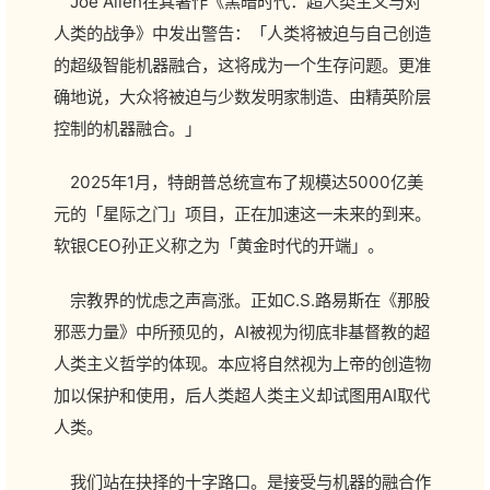
Joe Allen在其著作《黑暗时代：超人类主义与对
人类的战争》中发出警告：「人类将被迫与自己创造
的超级智能机器融合，这将成为一个生存问题。更准
确地说，大众将被迫与少数发明家制造、由精英阶层
控制的机器融合。」
2025年1月，特朗普总统宣布了规模达5000亿美
元的「星际之门」项目，正在加速这一未来的到来。
软银CEO孙正义称之为「黄金时代的开端」。
宗教界的忧虑之声高涨。正如C.S.路易斯在《那股
邪恶力量》中所预见的，AI被视为彻底非基督教的超
人类主义哲学的体现。本应将自然视为上帝的创造物
加以保护和使用，后人类超人类主义却试图用AI取代
人类。
我们站在抉择的十字路口。是接受与机器的融合作