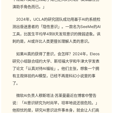
演助手角色而已。」
2024年，UCLA的研究团队成功用基于AI的系统检
测出昏迷患者的「隐性意识」。一款名为SeeMe的AI
工具，比医生平均早4到8天发现意识的微弱迹象。讽
刺的是，AI或许比人类更擅长理解人类的意识。
如果AI真的获得了意识，会怎样？2024年，Eleos
研究小组联合纽约大学、斯坦福大学和牛津大学发表
了论文「认真对待AI福祉」。他们主张，想象一个拥
有主观体验的AI模型，已经不再是科幻小说里的事
了。
微软AI负责人穆斯塔法·苏莱曼最近在博客中警告
说：「AI意识研究为时尚早，坦率地说还很危险。」
他担忧的是，研究AI意识这件事本身，就会让人们高