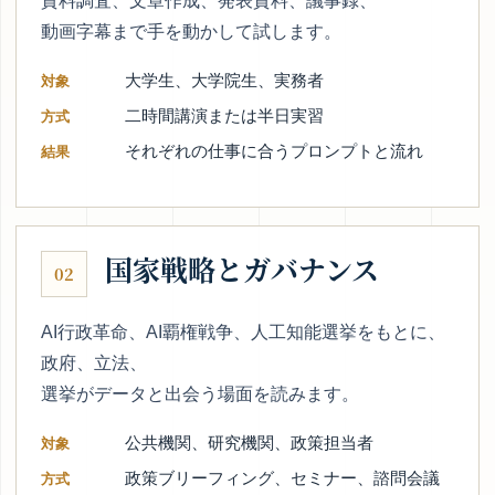
資料調査、文章作成、発表資料、議事録、
動画字幕まで手を動かして試します。
大学生、大学院生、実務者
対象
二時間講演または半日実習
方式
それぞれの仕事に合うプロンプトと流れ
結果
国家戦略とガバナンス
02
AI行政革命、AI覇権戦争、人工知能選挙をもとに、
政府、立法、
選挙がデータと出会う場面を読みます。
公共機関、研究機関、政策担当者
対象
政策ブリーフィング、セミナー、諮問会議
方式