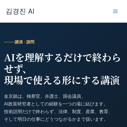
内
김경진 AI
容
を
ス
キ
ッ
講演 · 諮問
プ
AIを理解するだけで終わら
せず、
現場で使える形にする講演
金京鎮は、検察官、弁護士、国会議員、
AI政策研究者としての経験を一つの場に結びます。
技術説明だけで終わらず、法律、制度、産業、教育、
そして明日の仕事にどうつながるかまで扱います。