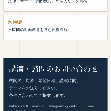
法律リサーチ、判例検討、AI法的リスク点検
集中教育
六時間の対面教育を含む反復課程
講演・諮問のお問い合わせ
機関名、対象、希望日程、講演時間、
テーマをお送りください。
条件に合わせてご提案します。
KakaoTalk ID: kimkj008 · Telegram: @kimkj008 · Email: