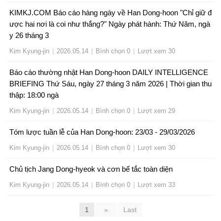
KIMKJ.COM Báo cáo hàng ngày về Han Dong-hoon "Chỉ giữ đ
ược hai nơi là coi như thắng?" Ngày phát hành: Thứ Năm, ngà
y 26 tháng 3
Kim Kyung-jin
|
2026.05.14
|
Bình chọn 0
|
Lượt xem 30
Báo cáo thường nhật Han Dong-hoon DAILY INTELLIGENCE
BRIEFING Thứ Sáu, ngày 27 tháng 3 năm 2026 | Thời gian thu
thập: 18:00 ngà
Kim Kyung-jin
|
2026.05.14
|
Bình chọn 0
|
Lượt xem 29
Tóm lược tuần lễ của Han Dong-hoon: 23/03 - 29/03/2026
Kim Kyung-jin
|
2026.05.14
|
Bình chọn 0
|
Lượt xem 30
Chủ tịch Jang Dong-hyeok và cơn bế tắc toàn diện
Kim Kyung-jin
|
2026.05.14
|
Bình chọn 0
|
Lượt xem 33
1
»
Last