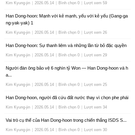
Kim Kyung-jin
|
2026.05.14
|
Bình chọn 0
|
Lượt xem 59
Han Dong-hoon: Mạnh với kẻ mạnh, yếu với kẻ yếu (Gang-ga
ng-yak-yak) 1
Kim Kyung-jin
|
2026.05.14
|
Bình chọn 0
|
Lượt xem 26
Han Dong-hoon: Sự thanh liêm và những lần từ bỏ đặc quyền
Kim Kyung-jin
|
2026.05.14
|
Bình chọn 0
|
Lượt xem 29
Người đàn ông bảo vệ 6 nghìn tỷ Won — Han Dong-hoon và h
a...
Kim Kyung-jin
|
2026.05.14
|
Bình chọn 0
|
Lượt xem 25
Han Dong-hoon, người đã cứu đất nước thay vì chọn phe phái
Kim Kyung-jin
|
2026.05.14
|
Bình chọn 0
|
Lượt xem 34
Vai trò cụ thể của Han Dong-hoon trong chiến thắng ISDS S...
Kim Kyung-jin
|
2026.05.14
|
Bình chọn 0
|
Lượt xem 30